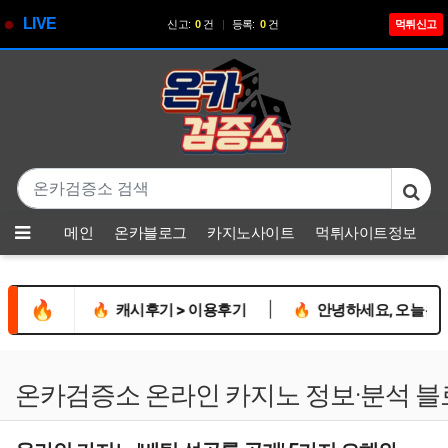
LIVE
신고:
0
건
|
등록:
0
건
먹튀신고
기
본문 바로가기
메뉴
메인
온카블로그
카지노사이트
먹튀사이트정보
🔥
|
|
소통
🔥
캐시후기 > 이용후기
🔥
안녕하세요, 오늘은 좀 일
온카검증소 온라인 카지노 정보·분석 