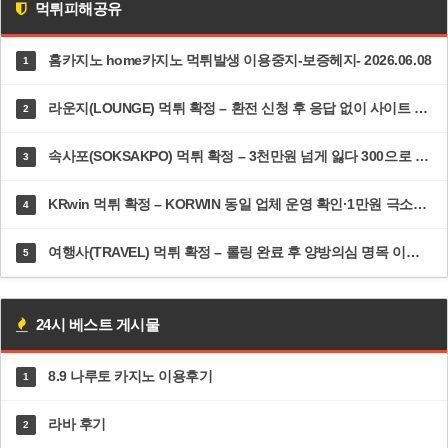
먹튀피해공유
홈카지노 home카지노 먹튀발생 이용중지-보증헤지- 2026.06.08
1
라운지(LOUNGE) 먹튀 확정 – 환전 신청 후 응답 없이 사이트 접속 차단·고객센터 두절 | dp-ys.com
2
속사포(SOKSAKPO) 먹튀 확정 – 3천만원 넘게 잃다 300으로 5100 만든 순간 즉시 차단·총판까지 한패 | 속사포주소.com
3
KRwin 먹튀 확정 – KORWIN 동일 업체 운영 확인·1만원 극소액도 환전 거부 | 12krwin.com
4
여행사(TRAVEL) 먹튀 확정 – 롤링 완료 후 양방의심 명목 이틀 방치·추가 롤링 300% 강요 | dal82.com
5
24시 베스트 게시물
8.9 나루토 카지노 이용후기
1
라바 후기
2