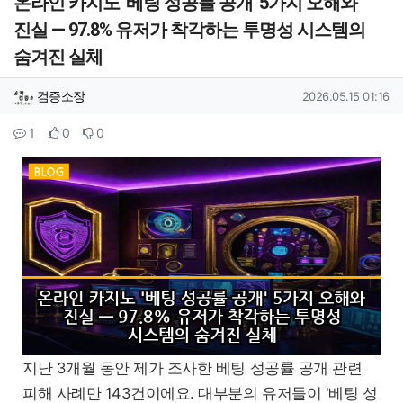
온라인 카지노 '베팅 성공률 공개' 5가지 오해와
진실 — 97.8% 유저가 착각하는 투명성 시스템의
숨겨진 실체
작성자 정보
작성
작성일
검증소장
2026.05.15 01:16
컨텐츠 정보
댓글
추천
비추천
1
0
0
본문
지난 3개월 동안 제가 조사한 베팅 성공률 공개 관련
피해 사례만 143건이에요. 대부분의 유저들이 '베팅 성