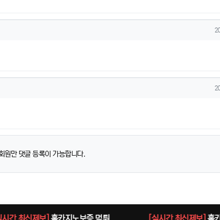
작
20
작
20
회원만 댓글 등록이 가능합니다.
제보]
홈카지노보증 먹튀
[실시간 최신제보]
홈카지노악질