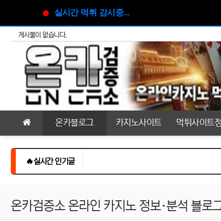
실시간 먹튀 감시중...
상단 네비게이션
본문 바로가기
게시물이 없습니다.
메인 메뉴
온카블로그
카지노사이트
먹튀사이트
🔥
실시간 인기글
🔥
온카검증소 온라인 카지노 정보·분석 블로