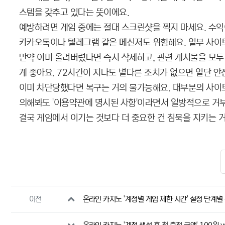
스템을 갖추고 있다는 뜻이에요.
예방하려면 게임 중에는 절대 스크린샷을 찍지 마세요. 수익
카카오톡이나 텔레그램 같은 메신저도 위험해요. 일부 사이
만약 이미 올려버렸다면 즉시 삭제하고, 관련 게시물을 모두
게 좋아요. 72시간이 지나도 별다른 조치가 없으면 일단 안
이미 차단당했다면 복구는 거의 불가능해요. 대부분의 사이트
의해봐도 '이용약관에 명시된 사항'이라면서 일방적으로 거부
결국 게임에서 이기는 것보다 더 중요한 건 침묵을 지키는 
관련자료
이전
온라인 카지노 '계정별 게임 제한 시간' 설정 단계별