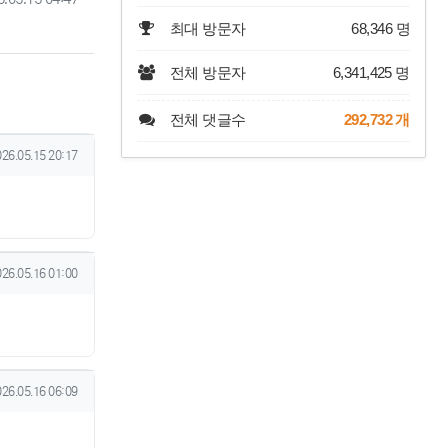
최대 방문자
68,346 명
전체 방문자
6,341,425 명
전체 댓글수
292,732 개
성일
26.05.15 20:17
성일
26.05.16 01:00
성일
26.05.16 06:09