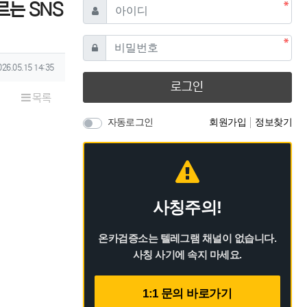
르는 SNS
필수
아이디
필수
비밀번호
작성일
026.05.15 14:35
로그인
목록
자동로그인
회원가입
정보찾기
사칭주의!
온카검증소는 텔레그램 채널이 없습니다.
사칭 사기에 속지 마세요.
1:1 문의 바로가기