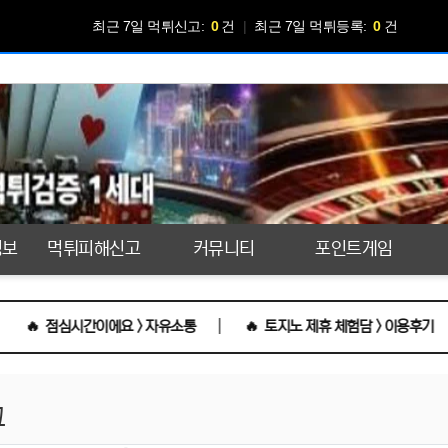
최근 7일 먹튀신고:
0
건
|
최근 7일 먹튀등록:
0
건
정보
먹튀피해신고
커뮤니티
포인트게임
|
|
점심시간이에요 > 자유소통
🔥
토지노 제휴 체험담 > 이용후기
🔥
그