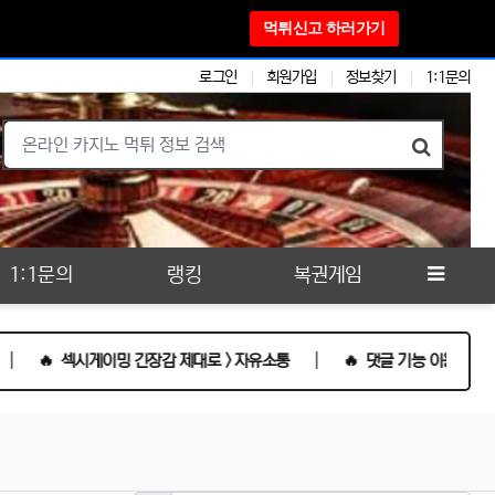
먹튀신고 하러가기
로그인
회원가입
정보찾기
1:1문의
1:1문의
랭킹
복권게임
|
섹시게이밍 긴장감 제대로 > 자유소통
🔥
댓글 기능 이용 시 지연 현상 