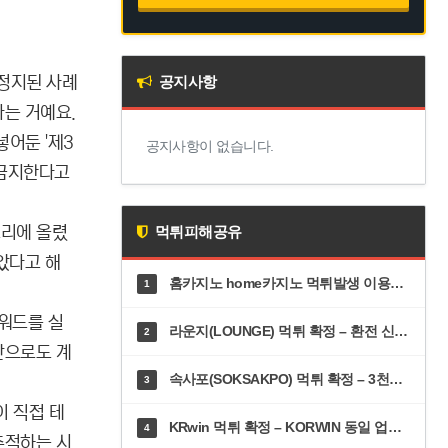
 정지된 사례
공지사항
다는 거예요.
어둔 '제3
공지사항이 없습니다.
 금지한다고
토리에 올렸
먹튀피해공유
았다고 해
홈카지노 home카지노 먹튀발생 이용중지-보증헤지- 2026.06.08
1
키워드를 실
라운지(LOUNGE) 먹튀 확정 – 환전 신청 후 응답 없이 사이트 접속 차단·고객센터 두절 | dp-ys.com
2
만으로도 계
속사포(SOKSAKPO) 먹튀 확정 – 3천만원 넘게 잃다 300으로 5100 만든 순간 즉시 차단·총판까지 한패 | 속사포주소.com
3
이 직접 테
KRwin 먹튀 확정 – KORWIN 동일 업체 운영 확인·1만원 극소액도 환전 거부 | 12krwin.com
4
추적하는 시