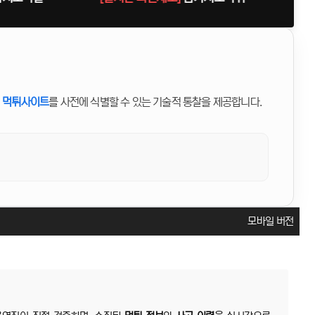
이
먹튀사이트
를 사전에 식별할 수 있는 기술적 통찰을 제공합니다.
모바일 버전