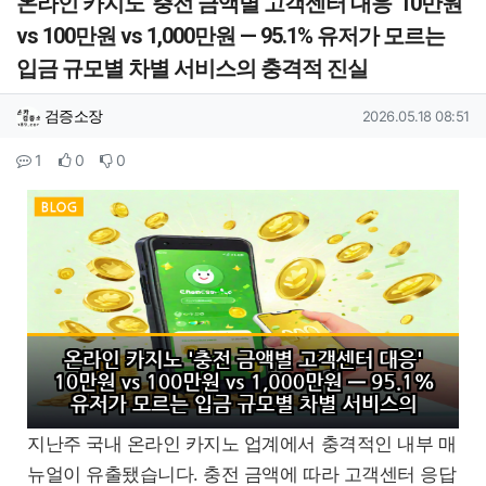
온라인 카지노 '충전 금액별 고객센터 대응' 10만원
vs 100만원 vs 1,000만원 — 95.1% 유저가 모르는
입금 규모별 차별 서비스의 충격적 진실
작성자 정보
작성
작성일
검증소장
2026.05.18 08:51
컨텐츠 정보
댓글
추천
비추천
1
0
0
본문
지난주 국내 온라인 카지노 업계에서 충격적인 내부 매
뉴얼이 유출됐습니다. 충전 금액에 따라 고객센터 응답