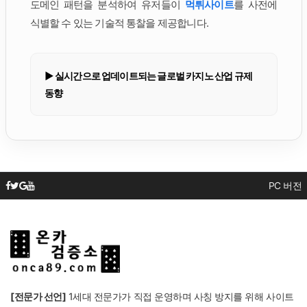
도메인 패턴을 분석하여 유저들이
먹튀사이트
를 사전에
식별할 수 있는 기술적 통찰을 제공합니다.
▶ 실시간으로 업데이트되는 글로벌 카지노 산업 규제
동향
PC 버전
[전문가 선언]
1세대 전문가가 직접 운영하며 사칭 방지를 위해 사이트