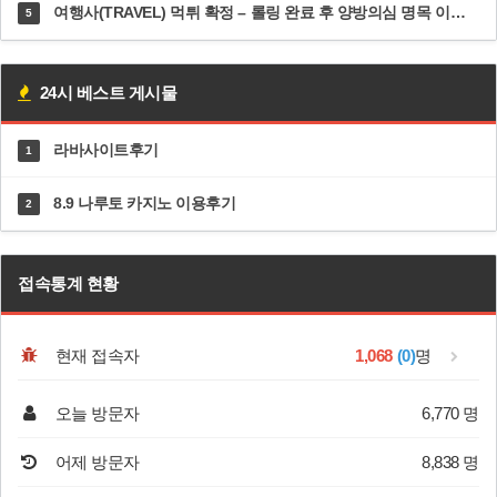
여행사(TRAVEL) 먹튀 확정 – 롤링 완료 후 양방의심 명목 이틀 방치·추가 롤링 300% 강요 | dal82.com
5
24시 베스트 게시물
라바사이트후기
1
8.9 나루토 카지노 이용후기
2
접속통계 현황
현재 접속자
1,068
(0)
명
오늘 방문자
6,770 명
어제 방문자
8,838 명