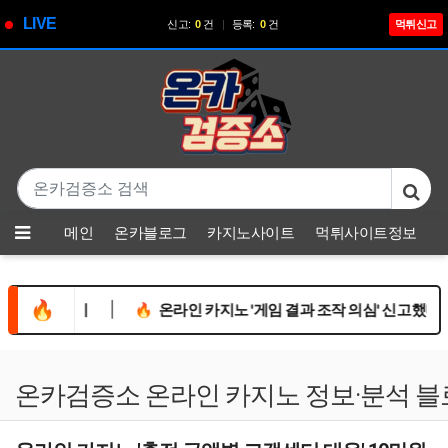
LIVE
신고:
0
건
|
등록:
0
건
먹튀신고
기
본문 바로가기
메뉴
메인
온카블로그
카지노사이트
먹튀사이트정보
🔥
|
> 이용후기
🔥
온라인 카지노 '게임 결과 조작 의심' 신고했다가 계
온카검증소 온라인 카지노 정보·분석 