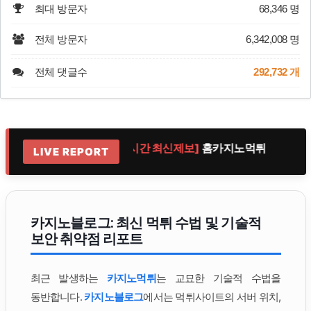
최대 방문자
68,346 명
전체 방문자
6,342,008 명
전체 댓글수
292,732 개
노악질
[실시간 최신제보]
홈카지노먹튀
[
LIVE REPORT
카지노블로그: 최신 먹튀 수법 및 기술적
보안 취약점 리포트
최근 발생하는
카지노먹튀
는 교묘한 기술적 수법을
동반합니다.
카지노블로그
에서는 먹튀사이트의 서버 위치,