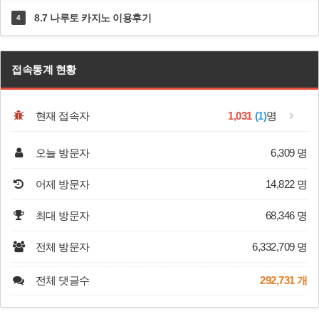
8.7 나루토 카지노 이용후기
4
접속통계 현황
현재 접속자
1,031
(1)
명
오늘 방문자
6,309 명
어제 방문자
14,822 명
최대 방문자
68,346 명
전체 방문자
6,332,709 명
전체 댓글수
292,731 개