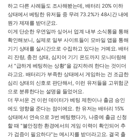
하고 다른 사례들도 조사해봤는데, 배터리 20% 이하
상태에서 베팅한 유저들 중 무려 73.2%가 48시간 내에
뭔가 제재를 받더군요.
이게 단순한 우연일까 싶어서 업계 내부 소식통을 통해
확인해보니, 실제로 일부 사이트들이 모바일 앱을 통해
기기 상태를 실시간으로 수집하고 있다는 거예요. 배터
리 잔량, 충전 상태, 심지어 기기 온도까지 모니터링해
서 "급하게 베팅하는 상황"을 감지하려 한다는 것이더
라고요. 배터리가 부족한 상태에서 게임하는 건 조급한
심리 상태의 신호로 판단해서, 이런 유저들을 고위험군
으로 분류한다는 설명을 들었어요.
더 무서운 건 이런 데이터가 베팅 제한이나 출금 승인
에도 영향을 준다는 점이에요. 한 유저는 배터리 15%
상태에서 연속으로 3번 베팅했다가, 나중에 출금 신청
할 때 "불안정한 환경에서의 게임 이력이 확인되어 추
가 검증이 필요하다"는 메시지를 받더라고요. 결국 출