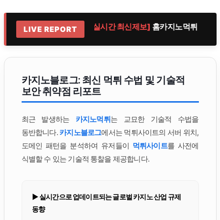
지노악질
[실시간 최신제보]
홈카지노먹튀
LIVE REPORT
카지노블로그: 최신 먹튀 수법 및 기술적
보안 취약점 리포트
최근 발생하는
카지노먹튀
는 교묘한 기술적 수법을
동반합니다.
카지노블로그
에서는 먹튀사이트의 서버 위치,
도메인 패턴을 분석하여 유저들이
먹튀사이트
를 사전에
식별할 수 있는 기술적 통찰을 제공합니다.
▶ 실시간으로 업데이트되는 글로벌 카지노 산업 규제
동향