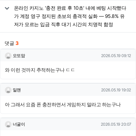
온라인 카지노 '충전 완료 후 10초' 내에 베팅 시작했다
가 계정 영구 정지된 초보의 충격적 실화 — 95.8% 유
저가 모르는 입금 직후 대기 시간의 치명적 함정
댓글
3
오또맘님의 댓글
작성일
오또맘
2026.05.19 09:12
와 이런 것까지 추적하는구나 ㄷㄷ
일맨님의 댓글
작성일
일맨
2026.05.19 19:02
아 그래서 요즘 폰 충전하면서 게임하지 말라고 하는구나
너굴이님의 댓글
작성일
너굴이
2026.05.19 20:07