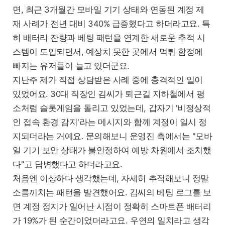
면, 최근 3개월간 모바일 기기 상태와 연동된 계정 제
재 사례가 전년 대비 340% 급증했다고 하더라고요. 특
히 배터리 잔량과 베팅 패턴을 연계한 새로운 추적 시
스템이 도입되면서, 예상치 못한 곳에서 먹튀 함정에
빠지는 유저들이 늘고 있더군요.
지난주 제가 직접 상담받은 사례 중에 충격적인 일이
있었어요. 30대 직장인 김씨가 퇴근길 지하철에서 평
소처럼 슬롯게임을 돌리고 있었는데, 갑자기 '비정상적
인 접속 환경 감지'라는 메시지와 함께 계정이 일시 정
지되더라는 거예요. 문의해보니 운영진 측에서는 "모바
일 기기 보안 상태가 불안정하여 예방 차원에서 조치했
다"고 답변했다고 하더라고요.
처음엔 이상하다 생각했는데, 자세히 추적해보니 정말
소름끼치는 패턴을 발견했어요. 김씨의 베팅 로그를 보
면 계정 정지가 일어난 시점이 정확히 스마트폰 배터리
가 19%가 된 순간이었더라고요. 우연의 일치라고 생각