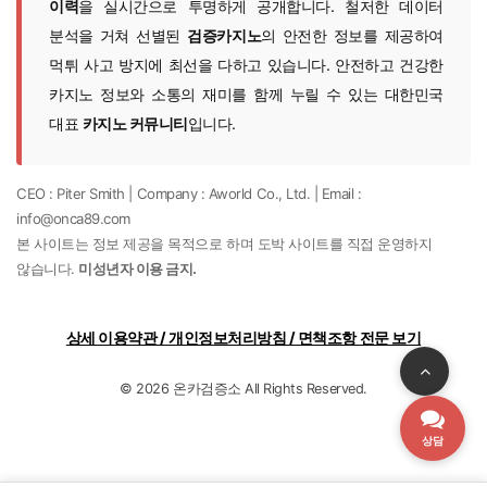
이력
을 실시간으로 투명하게 공개합니다. 철저한 데이터
분석을 거쳐 선별된
검증카지노
의 안전한 정보를 제공하여
먹튀 사고 방지에 최선을 다하고 있습니다. 안전하고 건강한
카지노 정보와 소통의 재미를 함께 누릴 수 있는 대한민국
대표
카지노 커뮤니티
입니다.
CEO : Piter Smith | Company : Aworld Co., Ltd. | Email :
info@onca89.com
본 사이트는 정보 제공을 목적으로 하며 도박 사이트를 직접 운영하지
않습니다.
미성년자 이용 금지.
상세 이용약관 / 개인정보처리방침 / 면책조항 전문 보기
© 2026 온카검증소 All Rights Reserved.
상담