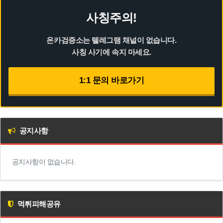
사칭주의!
온카검증소는 텔레그램 채널이 없습니다.
사칭 사기에 속지 마세요.
1:1 문의 바로가기
공지사항
공지사항이 없습니다.
먹튀피해공유