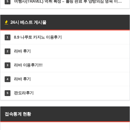
여행사(TRAVEL) 먹튀 확정 – 롤링 완료 후 양방의심 명목 이틀 방치·추가 롤링 300% 강요 | dal82.com
5
24시 베스트 게시물
8.9 나루토 카지노 이용후기
1
라바 후기
2
라바 이용후기!!!
3
라바 후기
4
판도라후기
5
접속통계 현황