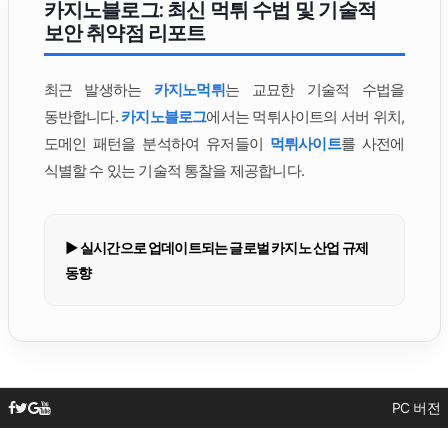
카지노블로그: 최신 먹튀 수법 및 기술적
보안 취약점 리포트
최근 발생하는
카지노먹튀
는 교묘한 기술적 수법을
동반합니다.
카지노블로그
에서는 먹튀사이트의 서버 위치,
도메인 패턴을 분석하여 유저들이
먹튀사이트
를 사전에
식별할 수 있는 기술적 통찰을 제공합니다.
▶ 실시간으로 업데이트되는 글로벌 카지노 산업 규제
동향
PC 버전