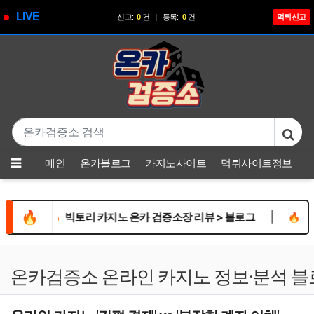
LIVE
신고:
0
건
|
등록:
0
건
먹튀신고
기
본문 바로가기
메뉴
메인
온카블로그
카지노사이트
먹튀사이트정보
🔥
|
|
🔥
빅토리 카지노 온카 검증소장 리뷰 > 블로그
🔥
라바 
온카검증소 온라인 카지노 정보·분석 