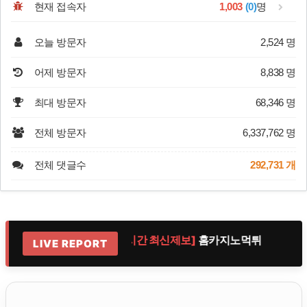
현재 접속자
1,003
(0)
명
오늘 방문자
2,524 명
어제 방문자
8,838 명
최대 방문자
68,346 명
전체 방문자
6,337,762 명
전체 댓글수
292,731 개
노악질
[실시간 최신제보]
홈카지노먹튀
[
LIVE REPORT