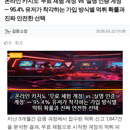
온라인 카지노 '무료 체험 계정' vs '실명 인증 계정'
— 95.4% 유저가 착각하는 가입 방식별 먹튀 확률과
진짜 안전한 선택
작성자 정보
작성
작성일
검증소장
2026.05.22 01:06
컨텐츠 정보
추천
비추천
0
0
본문
지난 3개월간 검증 과정에서 접수된 먹튀 신고 1,847건
을 분석한 결과, 무료 체험으로 시작한 계정의 먹튀 피