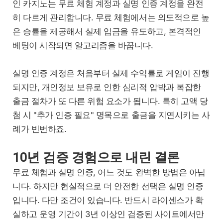
인 카지노는 무료 체험 계정과 실명 인증 계정을 완전
히 다르게 관리합니다. 무료 체험에서는 의도적으로 높
은 승률을 제공해서 실제 입금을 유도하고, 본격적인
베팅이 시작되면 알고리즘을 바꿉니다.
실명 인증 계정은 처음부터 실제 수익률로 게임이 진행
되지만, 개인정보 보유로 인한 심리적 압박과 복잡한
출금 절차가 또 다른 위험 요소가 됩니다. 특히 고액 당
첨 시 "추가 인증 필요" 명목으로 출금을 지연시키는 사
례가 빈번하죠.
10년 검증 경험으로 내린 결론
무료 체험과 실명 인증, 어느 것도 완벽한 방법은 아닙
니다. 하지만 현실적으로 더 안전한 선택은 실명 인증
입니다. 다만 조건이 있습니다. 반드시 라이센스가 확
실하고 운영 기간이 3년 이상인 검증된 사이트에서만