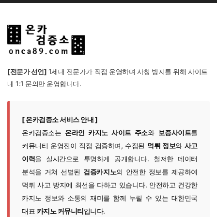
[전문가 선언]
1세대 전문가가 직접 운영하며 사칭 방지를 위해 사이트
내 1:1 문의만 운영합니다.
[ 온카검증소 서비스 안내 ]
온카검증소는
온라인 카지노 사이트 주소
와
보증사이트
를
커뮤니티 운영진이 직접 검증하며, 수집된
먹튀 정보
와
사고
이력
을 실시간으로 투명하게 공개합니다. 철저한 데이터
분석을 거쳐 선별된
검증카지노
의 안전한 정보를 제공하여
먹튀 사고 방지에 최선을 다하고 있습니다. 안전하고 건강한
카지노 정보와 소통의 재미를 함께 누릴 수 있는 대한민국
대표
카지노 커뮤니티
입니다.