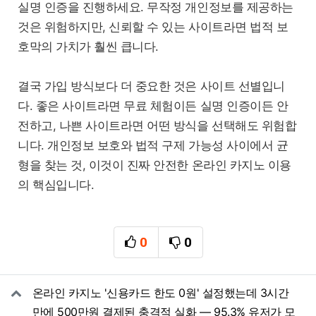
실명 인증을 진행하세요. 무작정 개인정보를 제공하는
것은 위험하지만, 신뢰할 수 있는 사이트라면 법적 보
호막의 가치가 훨씬 큽니다.
결국 가입 방식보다 더 중요한 것은 사이트 선별입니
다. 좋은 사이트라면 무료 체험이든 실명 인증이든 안
전하고, 나쁜 사이트라면 어떤 방식을 선택해도 위험합
니다. 개인정보 보호와 법적 구제 가능성 사이에서 균
형을 찾는 것, 이것이 진짜 안전한 온라인 카지노 이용
의 핵심입니다.
0
0
추천
비추천
관련자료
온라인 카지노 '신용카드 한도 0원' 설정했는데 3시간
만에 500만원 결제된 충격적 실화 — 95.3% 유저가 모