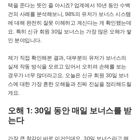
택을 준다는 뜻인 줄 아시죠? 업계에서 10년 동안 수백
건의 사례를 분석해보니, 98%의 유저가 보너스 시스템
에 대해 완전히 잘못 이해하고 계신다는 게 확인됐는데
요. 특히 신규 회원 30일 보너스는 가장 많은 오해가 쌓
인 분야입니다.
제가 직접 확인해본 결과, 대부분의 유저가 보너스의
실제 작동 방식을 모르고 있어서 오히려 손해를 보는
경우가 너무 많더라고요. 오늘은 신규 회원 30일 보너
스에 대한 가장 흔한 오해들과 진짜 진실을 정리해드릴
게요.
오해 1: 30일 동안 매일 보너스를 받
는다
가장 큰 착각이 바로 이거인데요. 30일 보너스라고 해