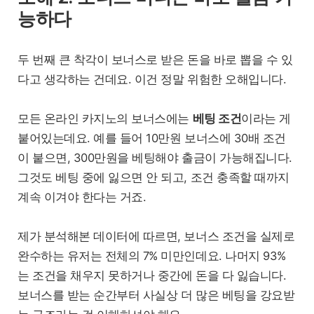
능하다
두 번째 큰 착각이 보너스로 받은 돈을 바로 뽑을 수 있
다고 생각하는 건데요. 이건 정말 위험한 오해입니다.
모든 온라인 카지노의 보너스에는
베팅 조건
이라는 게
붙어있는데요. 예를 들어 10만원 보너스에 30배 조건
이 붙으면, 300만원을 베팅해야 출금이 가능해집니다.
그것도 베팅 중에 잃으면 안 되고, 조건 충족할 때까지
계속 이겨야 한다는 거죠.
제가 분석해본 데이터에 따르면, 보너스 조건을 실제로
완수하는 유저는 전체의 7% 미만인데요. 나머지 93%
는 조건을 채우지 못하거나 중간에 돈을 다 잃습니다.
보너스를 받는 순간부터 사실상 더 많은 베팅을 강요받