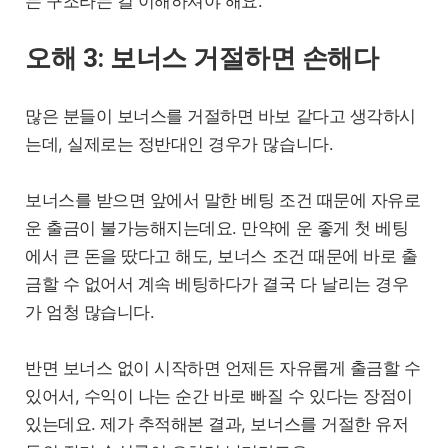
는 구조라는 걸 이해하셔야 해요.
오해 3: 보너스 거절하면 손해다
많은 분들이 보너스를 거절하면 바보 같다고 생각하시
는데, 실제로는 정반대인 경우가 많습니다.
보너스를 받으면 앞에서 말한 베팅 조건 때문에 자유로
운 출금이 불가능해지는데요. 만약에 운 좋게 첫 베팅
에서 큰 돈을 땄다고 해도, 보너스 조건 때문에 바로 출
금할 수 없어서 계속 베팅하다가 결국 다 날리는 경우
가 엄청 많습니다.
반면 보너스 없이 시작하면 언제든 자유롭게 출금할 수
있어서, 수익이 나는 순간 바로 빠질 수 있다는 장점이
있는데요. 제가 추적해본 결과, 보너스를 거절한 유저