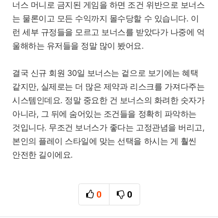
너스 머니로 금지된 게임을 하면 조건 위반으로 보너스
는 물론이고 모든 수익까지 몰수당할 수 있습니다. 이
런 세부 규정들을 모르고 보너스를 받았다가 나중에 억
울해하는 유저들을 정말 많이 봤어요.
결국 신규 회원 30일 보너스는 겉으로 보기에는 혜택
같지만, 실제로는 더 많은 제약과 리스크를 가져다주는
시스템인데요. 정말 중요한 건 보너스의 화려한 숫자가
아니라, 그 뒤에 숨어있는 조건들을 정확히 파악하는
것입니다. 무조건 보너스가 좋다는 고정관념을 버리고,
본인의 플레이 스타일에 맞는 선택을 하시는 게 훨씬
안전한 길이에요.
0
0
추천
비추천