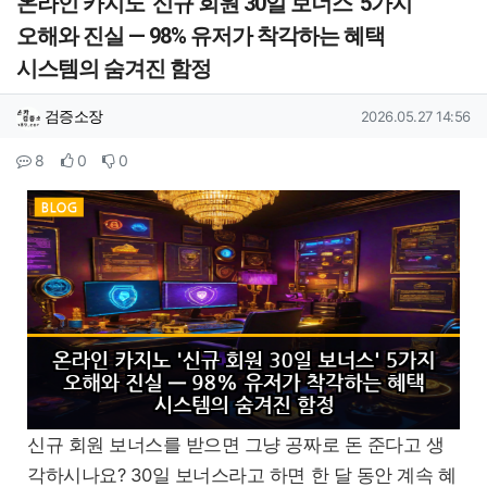
온라인 카지노 '신규 회원 30일 보너스' 5가지
오해와 진실 — 98% 유저가 착각하는 혜택
시스템의 숨겨진 함정
작성자 정보
작성
작성일
검증소장
2026.05.27 14:56
컨텐츠 정보
댓글
추천
비추천
8
0
0
본문
신규 회원 보너스를 받으면 그냥 공짜로 돈 준다고 생
각하시나요? 30일 보너스라고 하면 한 달 동안 계속 혜