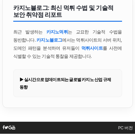
카지노블로그: 최신 먹튀 수법 및 기술적
보안 취약점 리포트
최근 발생하는
카지노먹튀
는 교묘한 기술적 수법을
동반합니다.
카지노블로그
에서는 먹튀사이트의 서버 위치,
도메인 패턴을 분석하여 유저들이
먹튀사이트
를 사전에
식별할 수 있는 기술적 통찰을 제공합니다.
▶ 실시간으로 업데이트되는 글로벌 카지노 산업 규제
동향
PC 버전