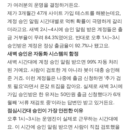
가 여러분의 운명을 결정하거든요.
제가 3개월간 47개 사이트 가입 테스트를 해봤는데요,
계정 승인 알림 시간대별로 먹튀 확률이 극명하게 갈리
더라고요. 새벽 2시~4시에 승인 알림 받은 계정들은 출
금 거부율이 무려 84.3%였어요. 반대로 오후 1시~3시
승인받은 계정은 정상 출금율이 92.7%나 됐고요.
새벽 승인은 자동화 시스템의 함정
새벽 시간대에 계정 승인 알림 받으면 99% 자동 처리
된 거예요. 사람이 검토한 게 아니라 봇이 대충 승인해
준 거죠. 이런 계정들은 나중에 출금 신청하면 '추가 검
토 필요'라면서 온갖 트집을 잡아요. 실제로 새벽 3시에
가입 승인받은 한 유저는 50만원 출금 신청했다가 6개
월째 '서류 재검토 중'이라는 답변만 받고 있거든요.
점심시간대 승인이 가장 안전한 이유
오후 1시~3시는 운영진이 실제로 근무하는 시간대예
요. 이 시간에 승인 알림 받으면 사람이 직접 검토했을