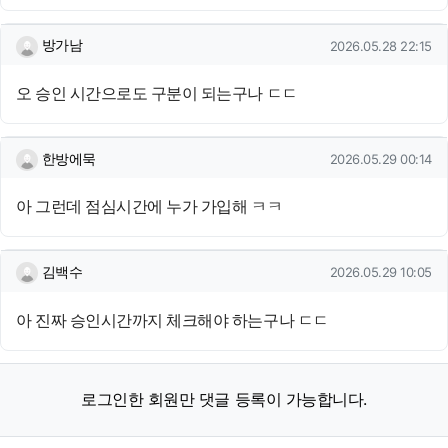
방가남님의 댓글
작성일
방가남
2026.05.28 22:15
오 승인 시간으로도 구분이 되는구나 ㄷㄷ
한방에묵님의 댓글
작성일
한방에묵
2026.05.29 00:14
아 그런데 점심시간에 누가 가입해 ㅋㅋ
김백수님의 댓글
작성일
김백수
2026.05.29 10:05
아 진짜 승인시간까지 체크해야 하는구나 ㄷㄷ
로그인한 회원만 댓글 등록이 가능합니다.