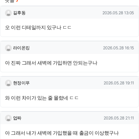
댓글
7
길후동님의 댓글
작성일
길후동
2026.05.28 13:05
오 이런 디테일까지 있구나 ㄷㄷ
라이온킹님의 댓글
작성일
라이온킹
2026.05.28 16:15
아 진짜 그래서 새벽에 가입하면 안되는구나
현정이푸님의 댓글
작성일
현정이푸
2026.05.28 19:11
와 이런 차이가 있는 줄 몰랐네 ㄷㄷ
업짜님의 댓글
작성일
업짜
2026.05.28 21:11
아 그래서 내가 새벽에 가입했을 때 출금이 이상했구나