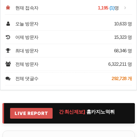
현재 접속자
1,195
(1)
명
오늘 방문자
10,633 명
어제 방문자
15,323 명
최대 방문자
68,346 명
전체 방문자
6,322,211 명
전체 댓글수
292,728 개
악질
[실시간 최신제보]
홈카지노먹튀
[실
LIVE REPORT