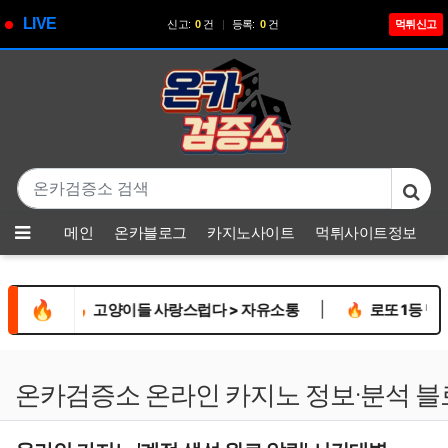
LIVE
신고:
0
건
|
등록:
0
건
먹튀신고
기
본문 바로가기
메뉴
메인
온카블로그
카지노사이트
먹튀사이트정보
🔥
|
|
🔥
고양이들 사랑스럽다 > 자유소통
🔥
로또 1등 당첨되면
온카검증소 온라인 카지노 정보·분석 