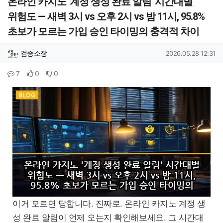
온라인 카지노 '계정 생성 완료 알림' 시간대별
위험도 — 새벽 3시 vs 오후 2시 vs 밤 11시, 95.8%
초보가 모르는 가입 승인 타이밍의 충격적 차이
작성자 정보
작성
작성일
검증소장
2026.05.28 12:31
컨텐츠 정보
댓글
추천
비추천
7
0
0
본문
이거 모르면 당합니다. 진짜로. 온라인 카지노 계정 생
성 완료 알림이 언제 오는지 확인해보세요. 그 시간대