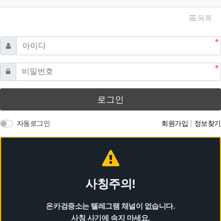
목록
필수
아이디
필수
비밀번호
로그인
자동로그인
회원가입
정보찾기
사칭주의!
온카검증소는 텔레그램 채널이 없습니다.
사칭 사기에 속지 마세요.