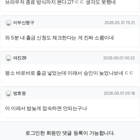
브라우저 종료 방식까지 본다고? ㄷㄷ 생각도 못했네
이쑤신짱구님의 댓글
작성일
이쑤신짱구
2026.05.31 15:21
와 5분 내 출금 신청도 체크한다는 게 진짜 소름이네
여진29님의 댓글
작성일
여진29
2026.06.01 00:22
평소 바로바로 출금 넣었는데 이래서 승인이 늦었나보네 ㄷㄷ
방호원님의 댓글
작성일
방호원
2026.06.01 05:18
아 이래서 밤늦게 접속하면 안되는구나
로그인한 회원만 댓글 등록이 가능합니다.