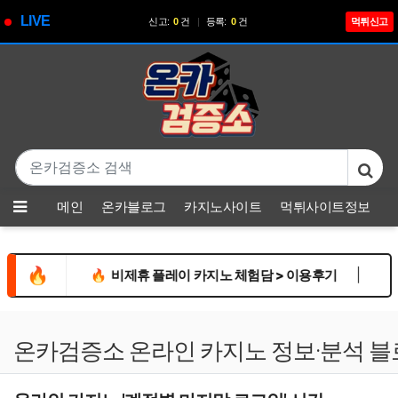
LIVE
신고:
0
건
|
등록:
0
건
먹튀신고
기
본문 바로가기
메뉴
메인
온카블로그
카지노사이트
먹튀사이트정보
🔥
|
|
유소통
🔥
비제휴 플레이 카지노 체험담 > 이용후기
🔥
힘든
온카검증소 온라인 카지노 정보·분석 