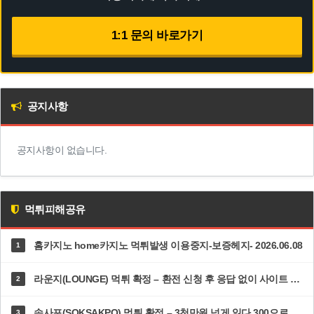
1:1 문의 바로가기
공지사항
공지사항이 없습니다.
먹튀피해공유
홈카지노 home카지노 먹튀발생 이용중지-보증헤지- 2026.06.08
1
라운지(LOUNGE) 먹튀 확정 – 환전 신청 후 응답 없이 사이트 접속 차단·고객센터 두절 | dp-ys.com
2
속사포(SOKSAKPO) 먹튀 확정 – 3천만원 넘게 잃다 300으로 5100 만든 순간 즉시 차단·총판까지 한패 | 속사포주소.com
3