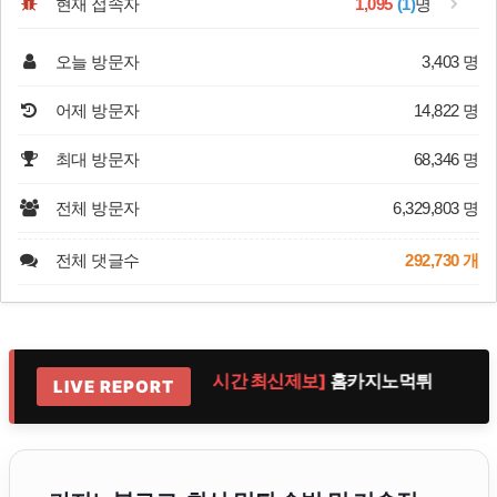
현재 접속자
1,095
(1)
명
오늘 방문자
3,403 명
어제 방문자
14,822 명
최대 방문자
68,346 명
전체 방문자
6,329,803 명
전체 댓글수
292,730 개
노악질
[실시간 최신제보]
홈카지노먹튀
[
LIVE REPORT