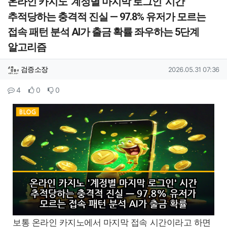
온라인 카지노 '계정별 마지막 로그인' 시간
추적당하는 충격적 진실 — 97.8% 유저가 모르는
접속 패턴 분석 AI가 출금 확률 좌우하는 5단계
알고리즘
작성자 정보
작성
작성일
검증소장
2026.05.31 07:36
컨텐츠 정보
댓글
추천
비추천
4
0
0
본문
보통 온라인 카지노에서 마지막 접속 시간이라고 하면