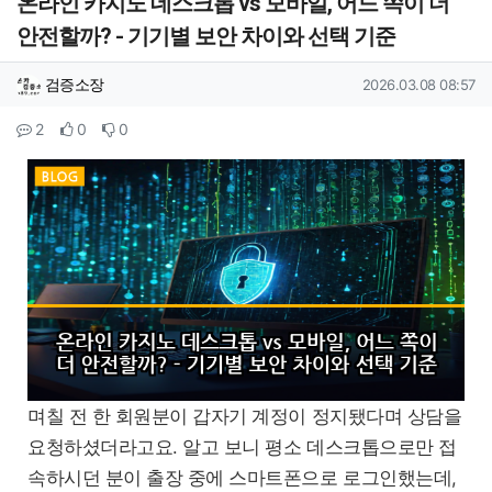
온라인 카지노 데스크톱 vs 모바일, 어느 쪽이 더
안전할까? - 기기별 보안 차이와 선택 기준
작성자 정보
작성
작성일
검증소장
2026.03.08 08:57
컨텐츠 정보
댓글
추천
비추천
2
0
0
본문
며칠 전 한 회원분이 갑자기 계정이 정지됐다며 상담을
요청하셨더라고요. 알고 보니 평소 데스크톱으로만 접
속하시던 분이 출장 중에 스마트폰으로 로그인했는데,