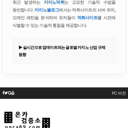
최근 발생하는
카지노먹튀
는 교묘한 기술적 수법을
동반합니다.
카지노블로그
에서는 먹튀사이트의 서버 위치,
도메인 패턴을 분석하여 유저들이
먹튀사이트
를 사전에
식별할 수 있는 기술적 통찰을 제공합니다.
▶ 실시간으로 업데이트되는 글로벌 카지노 산업 규제
동향
PC 버전