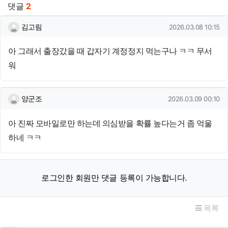
댓글
2
김고림님의 댓글
작성일
김고림
2026.03.08 10:15
아 그래서 출장갔을 때 갑자기 계정정지 먹는구나 ㅋㅋ 무서
워
양군조님의 댓글
작성일
양군조
2026.03.09 00:10
아 진짜 모바일로만 하는데 의심받을 확률 높다는거 좀 억울
하네 ㅋㅋ
로그인한 회원만 댓글 등록이 가능합니다.
목록