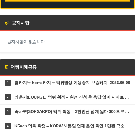
공지사항
공지사항이 없습니다.
먹튀피해공유
홈카지노 home카지노 먹튀발생 이용중지-보증헤지- 2026.06.08
1
라운지(LOUNGE) 먹튀 확정 – 환전 신청 후 응답 없이 사이트 접속 차단·고객센터 두절 | dp-ys.com
2
속사포(SOKSAKPO) 먹튀 확정 – 3천만원 넘게 잃다 300으로 5100 만든 순간 즉시 차단·총판까지 한패 | 속사포주소.com
3
KRwin 먹튀 확정 – KORWIN 동일 업체 운영 확인·1만원 극소액도 환전 거부 | 12krwin.com
4