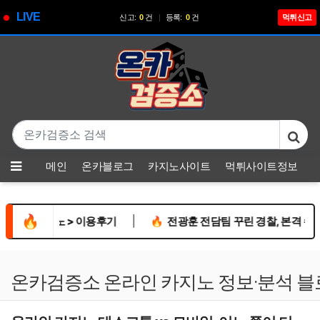
LIVE
신고:
0
건
|
등록:
0
건
먹튀신고
기
본문 바로가기
메뉴
메인
온카블로그
카지노사이트
먹튀사이트정보
🔥
|
고카지노 > 이용후기
🔥
전광훈 전담팀 꾸린 경찰, 본격 수사 나
온카검증소 온라인 카지노 정보·분석 