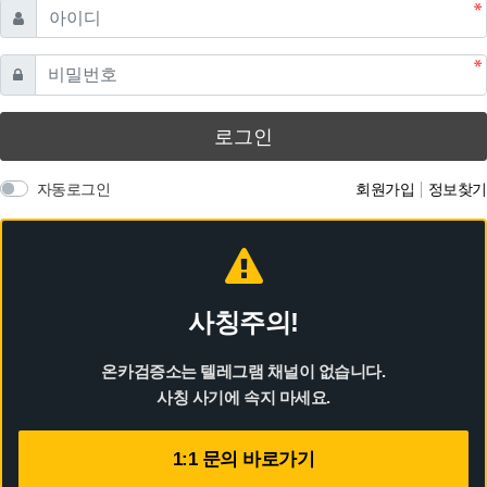
필수
아이디
필수
비밀번호
로그인
자동로그인
회원가입
정보찾기
사칭주의!
온카검증소는 텔레그램 채널이 없습니다.
사칭 사기에 속지 마세요.
1:1 문의 바로가기