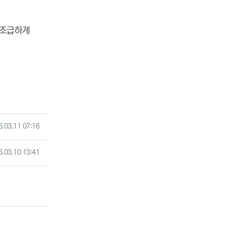
 조급하게
일
6.03.11 07:16
일
6.03.10 13:41