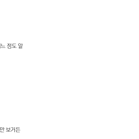
느 정도 알
해만 보거든