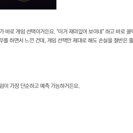
가 바로 게임 선택이거든요. "이거 재미있어 보이네" 하고 바로 
업무를 하면서 느낀 건데, 게임 선택만 제대로 해도 손실을 절반은 줄
임이 가장 단순하고 예측 가능하거든요.