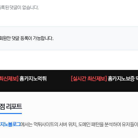
등록된 댓글이 없습니다.
회원만 댓글 등록이 가능합니다.
지노먹튀
[실시간 최신제보]
홈카지노보증 먹튀
약점 리포트
카지노블로그
에서는 먹튀사이트의 서버 위치, 도메인 패턴을 분석하여 유저들