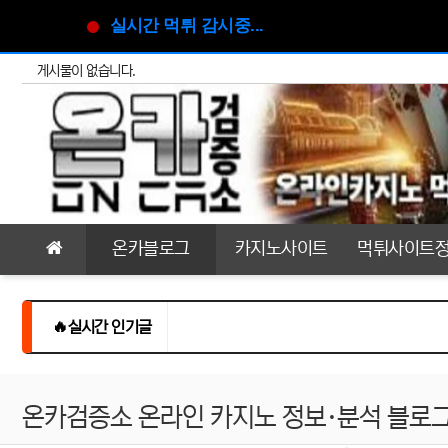
실시간 먹튀 감시중...
상단 네비게이션
본문 바로가기
게시물이 없습니다.
메인 메뉴
온카블로그
카지노사이트
먹튀사이트
🔥
실시간 인기글
온카검증소 온라인 카지노 정보·분석 블로