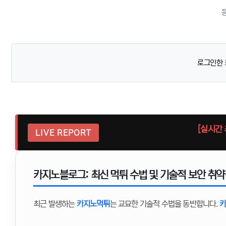
로그인한 
[실시간 최신제보]
홈카
LIVE REPORT
카지노블로그: 최신 먹튀 수법 및 기술적 보안 취
최근 발생하는
카지노먹튀
는 교묘한 기술적 수법을 동반합니다.