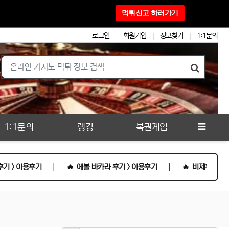
먹튀신고 하러가기
로그인
회원가입
정보찾기
1:1문의
1:1문의
랭킹
복권게임
|
|
후기
🔥
에볼 바카라 후기 > 이용후기
🔥
비제휴 > 이용후기