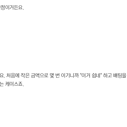
함정이거든요.
. 처음에 작은 금액으로 몇 번 이기니까 "이거 쉽네" 하고 배팅을
는 케이스죠.