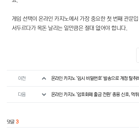
요.
게임 선택이 온라인 카지노에서 가장 중요한 첫 번째 관문입
서두르다가 목돈 날리는 일만큼은 절대 없어야 합니다.
관련자료
이전
온라인 카지노 '임시 비밀번호' 발송으로 계정 탈취
다음
온라인 카지노 '암호화폐 출금 전환' 종용 신호, 먹
댓글
3