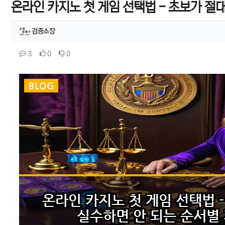
온라인 카지노 첫 게임 선택법 - 초보가 절
작성자 정보
작성
검증소장
컨텐츠 정보
댓글
추천
비추천
3
0
0
본문