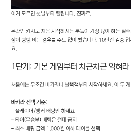
이거 모르면 첫날부터 털립니다. 진짜로.
온라인 카지노 처음 시작하시는 분들이 가장 많이 하는 실수
장이 텅텅 비는 경우를 수도 없이 봤습니다. 10년간 검증 
요.
1단계: 기본 게임부터 차근차근 익혀라
처음에는 무조건 바카라나 블랙잭부터 시작하세요. 이 두 게
바카라 선택 기준:
- 플레이어/뱅커 배팅만 하세요
- 타이(무승부) 배팅은 절대 금지
- 최소 배팅 금액 1,000원 이하 테이블 선택