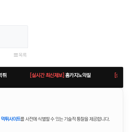
목록
[실시간 최신제보]
홈카지노악질
[실시간 최신제보]
홈카
이
먹튀사이트
를 사전에 식별할 수 있는 기술적 통찰을 제공합니다.