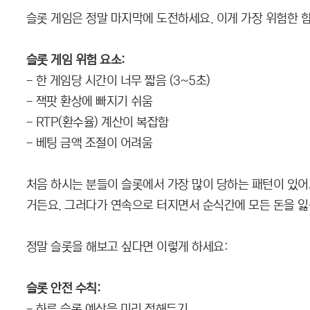
슬롯 게임은 정말 마지막에 도전하세요. 이게 가장 위험한 
슬롯 게임 위험 요소:
- 한 게임당 시간이 너무 짧음 (3~5초)
- 잭팟 환상에 빠지기 쉬움
- RTP(환수율) 계산이 복잡함
- 베팅 금액 조절이 어려움
처음 하시는 분들이 슬롯에서 가장 많이 당하는 패턴이 있어요
거든요. 그러다가 연속으로 터지면서 순식간에 모든 돈을 잃
정말 슬롯을 해보고 싶다면 이렇게 하세요:
슬롯 안전 수칙:
- 하루 슬롯 예산을 미리 정해두기