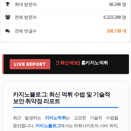
최대 방문자
68,346 명
전체 방문자
6,323,388 명
전체 댓글수
292,728 개
악질
[실시간 최신제보]
홈카지노먹튀
[실시
LIVE REPORT
카지노블로그: 최신 먹튀 수법 및 기술적
보안 취약점 리포트
최근 발생하는
카지노먹튀
는 교묘한 기술적 수법을
동반합니다.
카지노블로그
에서는 먹튀사이트의 서버 위치,