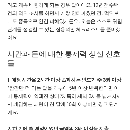
려고 계속 베팅하게 되는 경우 말이에요. 10년간 수백
건의 먹튀 조사를 하면서 가장 안타까웠던 건, 먹튀보
다도 중독으로 인한 피해였거든요. 오늘은 스스로 위험
단계를 점검할 수 있는 실용적인 체크리스트를 준비했
어요.
시간과 돈에 대한 통제력 상실 신호
들
1. 예정 시간을 2시간 이상 초과하는 빈도가 주 3회 이상
"잠깐만 더"라는 말을 하루에 5번 이상 반복한다면 이
미 통제력이 약해진 상태죠. 특히 새벽 2시를 넘겨서까
지 게임하는 패턴이 한 달에 10회 이상이면 경고 단계
예요.
2. 한 번에 쓸 예정이었던 금액의 3배 이상을 지출