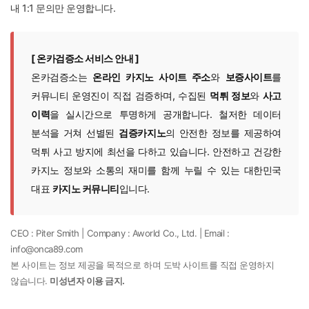
내 1:1 문의만 운영합니다.
[ 온카검증소 서비스 안내 ]
온카검증소는
온라인 카지노 사이트 주소
와
보증사이트
를
커뮤니티 운영진이 직접 검증하며, 수집된
먹튀 정보
와
사고
이력
을 실시간으로 투명하게 공개합니다. 철저한 데이터
분석을 거쳐 선별된
검증카지노
의 안전한 정보를 제공하여
먹튀 사고 방지에 최선을 다하고 있습니다. 안전하고 건강한
카지노 정보와 소통의 재미를 함께 누릴 수 있는 대한민국
대표
카지노 커뮤니티
입니다.
CEO : Piter Smith | Company : Aworld Co., Ltd. | Email :
info@onca89.com
본 사이트는 정보 제공을 목적으로 하며 도박 사이트를 직접 운영하지
않습니다.
미성년자 이용 금지.