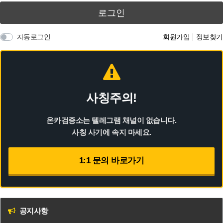
로그인
자동로그인
회원가입
정보찾기
사칭주의!
온카검증소는 텔레그램 채널이 없습니다.
사칭 사기에 속지 마세요.
1:1 문의 바로가기
공지사항