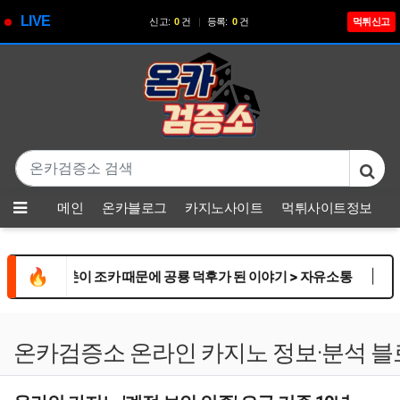
LIVE
신고:
0
건
|
등록:
0
건
먹튀신고
기
본문 바로가기
메뉴
메인
온카블로그
카지노사이트
먹튀사이트정보
🔥
|
 중반 삼촌이 조카 때문에 공룡 덕후가 된 이야기 > 자유소통
🔥
바
온카검증소 온라인 카지노 정보·분석 