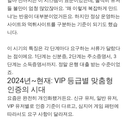
얼마 전까지는 이 시스템이 표준이었는데, 솔직히 유저
들 불만이 엄청 많았잖아요. '왜 이렇게 복잡하게 만드
냐'는 반응이 대부분이었거든요. 하지만 정상 운영하는
사이트와 먹튀사이트를 구분하는 기준이 되기도 했습
니다.
이 시기의 특징은 각 단계마다 요구하는 서류가 달랐다
는 점이에요. 1단계는 신분증, 2단계는 주소증명서, 3
단계는 소득증명서까지. 정말 은행 대출 받는 수준이었
죠.
2024년~현재: VIP 등급별 맞춤형
인증의 시대
요즘은 완전히 개인화됐거든요. 신규 유저, 일반 유저,
VIP 유저별로 인증 기준이 다르고, 심지어 게임 패턴에
따라서도 요구 사항이 달라져요.