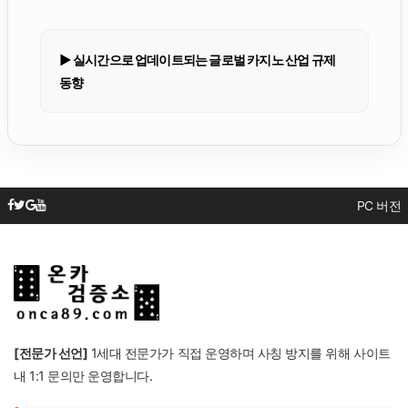
▶ 실시간으로 업데이트되는 글로벌 카지노 산업 규제
동향
PC 버전
[전문가 선언]
1세대 전문가가 직접 운영하며 사칭 방지를 위해 사이트
내 1:1 문의만 운영합니다.