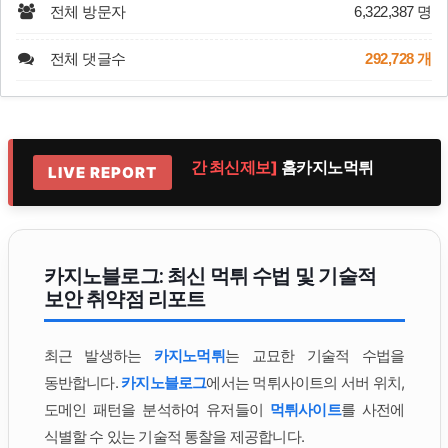
전체 방문자
6,322,387 명
전체 댓글수
292,728 개
악질
[실시간 최신제보]
홈카지노먹튀
[실시
LIVE REPORT
카지노블로그: 최신 먹튀 수법 및 기술적
보안 취약점 리포트
최근 발생하는
카지노먹튀
는 교묘한 기술적 수법을
동반합니다.
카지노블로그
에서는 먹튀사이트의 서버 위치,
도메인 패턴을 분석하여 유저들이
먹튀사이트
를 사전에
식별할 수 있는 기술적 통찰을 제공합니다.