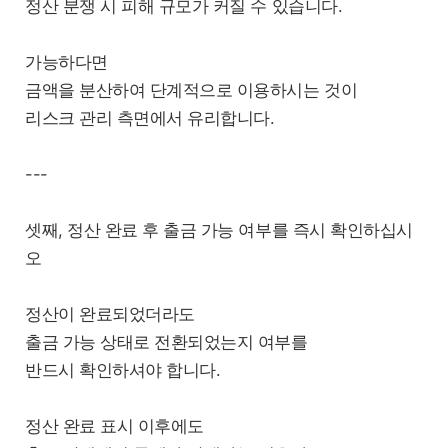
정산 분쟁 시 피해 규모가 커질 수 있습니다.
가능하다면
금액을 분산하여 단계적으로 이용하시는 것이
리스크 관리 측면에서 유리합니다.
---
셋째, 정산 완료 후 출금 가능 여부를 즉시 확인하십시
오
정산이 완료되었더라도
출금 가능 상태로 전환되었는지 여부를
반드시 확인하셔야 합니다.
정산 완료 표시 이후에도