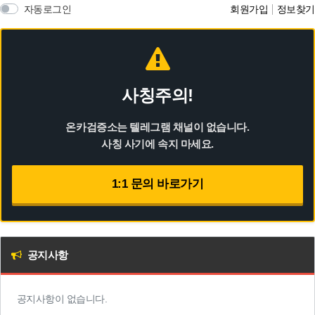
자동로그인
회원가입
정보찾기
사칭주의!
온카검증소는 텔레그램 채널이 없습니다.
사칭 사기에 속지 마세요.
1:1 문의 바로가기
공지사항
공지사항이 없습니다.