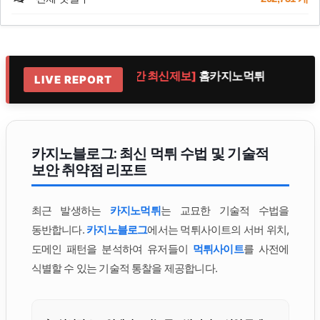
악질
[실시간 최신제보]
홈카지노먹튀
[실시간
LIVE REPORT
카지노블로그: 최신 먹튀 수법 및 기술적
보안 취약점 리포트
최근 발생하는
카지노먹튀
는 교묘한 기술적 수법을
동반합니다.
카지노블로그
에서는 먹튀사이트의 서버 위치,
도메인 패턴을 분석하여 유저들이
먹튀사이트
를 사전에
식별할 수 있는 기술적 통찰을 제공합니다.