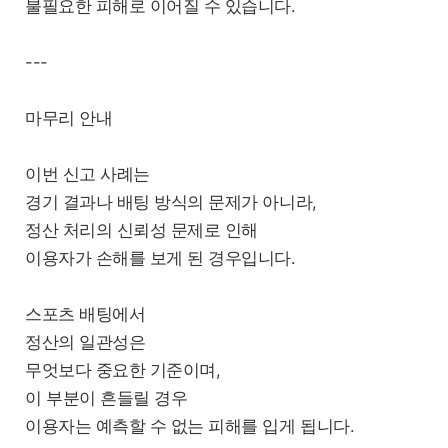
불필요한 피해로 이어질 수 있습니다.
---
마무리 안내
이번 신고 사례는
경기 결과나 배팅 방식의 문제가 아니라,
정산 처리의 신뢰성 문제로 인해
이용자가 손해를 보게 된 경우입니다.
스포츠 배팅에서
정산의 일관성은
무엇보다 중요한 기준이며,
이 부분이 흔들릴 경우
이용자는 예측할 수 없는 피해를 입게 됩니다.