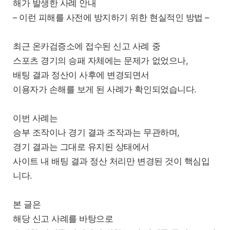
해가 발생한 사례 안내
– 이런 피해를 사전에 방지하기 위한 현실적인 방법 –
최근 온카검증소에 접수된 신고 사례 중
스포츠 경기의 승패 자체에는 문제가 없었으나,
배팅 결과 정산이 사후에 변경되면서
이용자가 손해를 보게 된 사례가 확인되었습니다.
이번 사례는
승부 조작이나 경기 결과 조작과는 무관하며,
경기 결과는 그대로 유지된 상태에서
사이트 내 배팅 결과 정산 처리만 변경된 것이 핵심입
니다.
본 글은
해당 신고 사례를 바탕으로