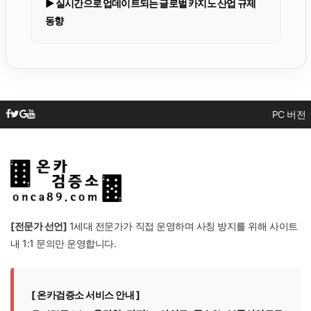
▶ 실시간으로 업데이트되는 글로벌 카지노 산업 규제
동향
PC 버전
[전문가 선언]
1세대 전문가가 직접 운영하며 사칭 방지를 위해 사이트
내 1:1 문의만 운영합니다.
[ 온카검증소 서비스 안내 ]