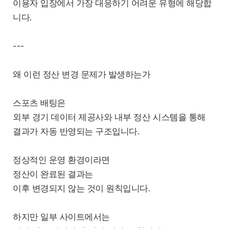
이용자 입장에서 가장 대응하기 어려운 유형에 해당합
니다.
---
왜 이런 정산 변경 문제가 발생하는가
스포츠 배팅은
외부 경기 데이터 제공사와 내부 정산 시스템을 통해
결과가 자동 반영되는 구조입니다.
정상적인 운영 환경이라면
정산이 완료된 결과는
이후 변경되지 않는 것이 원칙입니다.
하지만 일부 사이트에서는