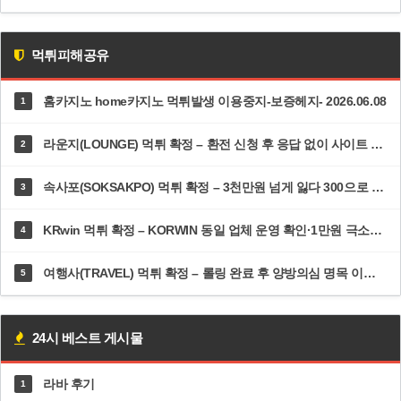
먹튀피해공유
홈카지노 home카지노 먹튀발생 이용중지-보증헤지- 2026.06.08
1
라운지(LOUNGE) 먹튀 확정 – 환전 신청 후 응답 없이 사이트 접속 차단·고객센터 두절 | dp-ys.com
2
속사포(SOKSAKPO) 먹튀 확정 – 3천만원 넘게 잃다 300으로 5100 만든 순간 즉시 차단·총판까지 한패 | 속사포주소.com
3
KRwin 먹튀 확정 – KORWIN 동일 업체 운영 확인·1만원 극소액도 환전 거부 | 12krwin.com
4
여행사(TRAVEL) 먹튀 확정 – 롤링 완료 후 양방의심 명목 이틀 방치·추가 롤링 300% 강요 | dal82.com
5
24시 베스트 게시물
라바 후기
1