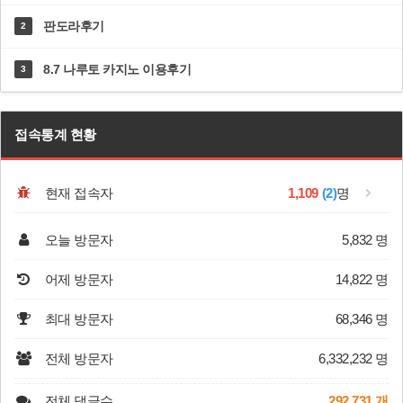
판도라후기
2
8.7 나루토 카지노 이용후기
3
접속통계 현황
현재 접속자
1,109
(2)
명
오늘 방문자
5,832 명
어제 방문자
14,822 명
최대 방문자
68,346 명
전체 방문자
6,332,232 명
전체 댓글수
292,731 개