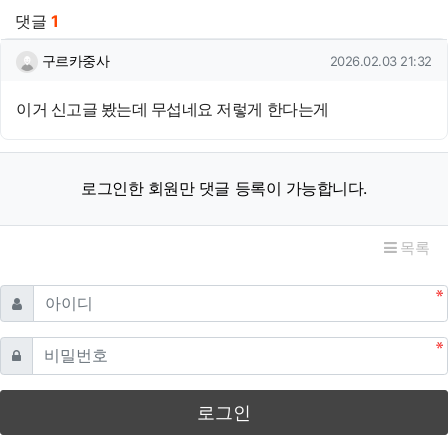
댓글
1
구르카중사님의 댓글
작성일
구르카중사
2026.02.03 21:32
이거 신고글 봤는데 무섭네요 저렇게 한다는게
로그인한 회원만 댓글 등록이 가능합니다.
목록
필수
아이디
필수
비밀번호
로그인