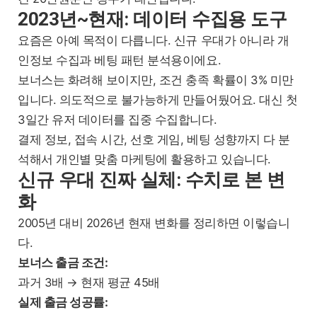
2023년~현재: 데이터 수집용 도구
요즘은 아예 목적이 다릅니다. 신규 우대가 아니라 개
인정보 수집과 베팅 패턴 분석용이에요.
보너스는 화려해 보이지만, 조건 충족 확률이 3% 미만
입니다. 의도적으로 불가능하게 만들어뒀어요. 대신 첫
3일간 유저 데이터를 집중 수집합니다.
결제 정보, 접속 시간, 선호 게임, 베팅 성향까지 다 분
석해서 개인별 맞춤 마케팅에 활용하고 있습니다.
신규 우대 진짜 실체: 수치로 본 변
화
2005년 대비 2026년 현재 변화를 정리하면 이렇습니
다.
보너스 출금 조건:
과거 3배 → 현재 평균 45배
실제 출금 성공률: