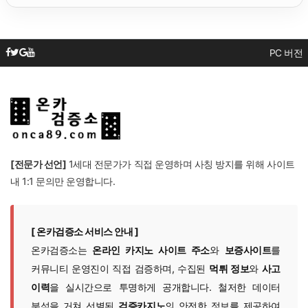
PC 버전
[전문가 선언]
1세대 전문가가 직접 운영하며 사칭 방지를 위해 사이트
내 1:1 문의만 운영합니다.
[ 온카검증소 서비스 안내 ]
온카검증소는
온라인 카지노 사이트 주소
와
보증사이트
를
커뮤니티 운영진이 직접 검증하며, 수집된
먹튀 정보
와
사고
이력
을 실시간으로 투명하게 공개합니다. 철저한 데이터
분석을 거쳐 선별된
검증카지노
의 안전한 정보를 제공하여