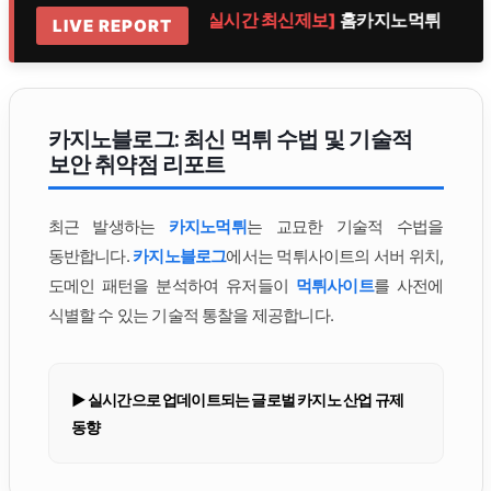
지노악질
[실시간 최신제보]
홈카지노먹튀
LIVE REPORT
카지노블로그: 최신 먹튀 수법 및 기술적
보안 취약점 리포트
최근 발생하는
카지노먹튀
는 교묘한 기술적 수법을
동반합니다.
카지노블로그
에서는 먹튀사이트의 서버 위치,
도메인 패턴을 분석하여 유저들이
먹튀사이트
를 사전에
식별할 수 있는 기술적 통찰을 제공합니다.
▶ 실시간으로 업데이트되는 글로벌 카지노 산업 규제
동향