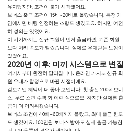
유지했지만, 조건이 붙기 시작했어요.
보너스 출금 조건이 15배~20배로 올랐습니다. 특정 게
임에서만 배팅 인정하는 조항도 생겼고요. 하지만 여전
히 성의는 있었어요.
이 시기까지는 신규 회원이 먼저 출금하면, 기존 회원
보다 처리 속도가 빨랐습니다. 실제로 우대받는 느낌이
있었어요.
2020년 이후: 미끼 시스템으로 변질
여기서부터 완전히 달라집니다. 온라인 카지노 신규 회
원 우대가 함정으로 바뀐 시점이에요.
겉보기엔 혜택이 더 좋아 보입니다. 첫 충전 200% 보너
스, 무료 스핀 수백 회 이런 식으로요. 하지만 실제론 출
금이 더 어려워졌습니다.
보너스 조건이 40배~60배까지 올랐고, 최대 출금 한도
도 생겼어요. 100만원 보너스 받아도 실제 출금 가능한
건 20만원뿐인 경우가 태반입니다.