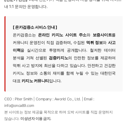
내 1:1 문의만 운영합니다.
[ 온카검증소 서비스 안내 ]
온카검증소는
온라인 카지노 사이트 주소
와
보증사이트
를
커뮤니티 운영진이 직접 검증하며, 수집된
먹튀 정보
와
사고
이력
을 실시간으로 투명하게 공개합니다. 철저한 데이터
분석을 거쳐 선별된
검증카지노
의 안전한 정보를 제공하여
먹튀 사고 방지에 최선을 다하고 있습니다. 안전하고 건강한
카지노 정보와 소통의 재미를 함께 누릴 수 있는 대한민국
대표
카지노 커뮤니티
입니다.
CEO : Piter Smith | Company : Aworld Co., Ltd. | Email :
info@onca89.com
본 사이트는 정보 제공을 목적으로 하며 도박 사이트를 직접 운영하지
않습니다.
미성년자 이용 금지.