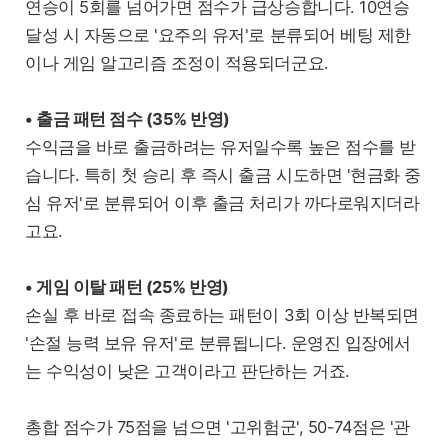
연승이 5회를 넘어가면 점수가 급상승합니다. 10연승
달성 시 자동으로 '요주의 유저'로 분류되어 베팅 제한
이나 게임 알고리즘 조정이 적용되더군요.
• 출금 패턴 점수 (35% 반영)
수익금을 바로 출금하려는 유저일수록 높은 점수를 받
습니다. 특히 첫 승리 후 즉시 출금 시도하면 '현금화 중
심 유저'로 분류되어 이후 출금 처리가 까다로워지더라
고요.
• 게임 이탈 패턴 (25% 반영)
손실 후 바로 접속 종료하는 패턴이 3회 이상 반복되면
'손절 능력 보유 유저'로 분류됩니다. 운영진 입장에서
는 수익성이 낮은 고객이라고 판단하는 거죠.
총합 점수가 75점을 넘으면 '고위험군', 50-74점은 '관