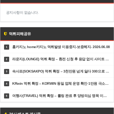
공지사항이 없습니다.
먹튀피해공유
홈카지노 home카지노 먹튀발생 이용중지-보증헤지- 2026.06.08
1
라운지(LOUNGE) 먹튀 확정 – 환전 신청 후 응답 없이 사이트 접속 차단·고객센터 두절 | dp-ys.com
2
속사포(SOKSAKPO) 먹튀 확정 – 3천만원 넘게 잃다 300으로 5100 만든 순간 즉시 차단·총판까지 한패 | 속사포주소.com
3
KRwin 먹튀 확정 – KORWIN 동일 업체 운영 확인·1만원 극소액도 환전 거부 | 12krwin.com
4
여행사(TRAVEL) 먹튀 확정 – 롤링 완료 후 양방의심 명목 이틀 방치·추가 롤링 300% 강요 | dal82.com
5