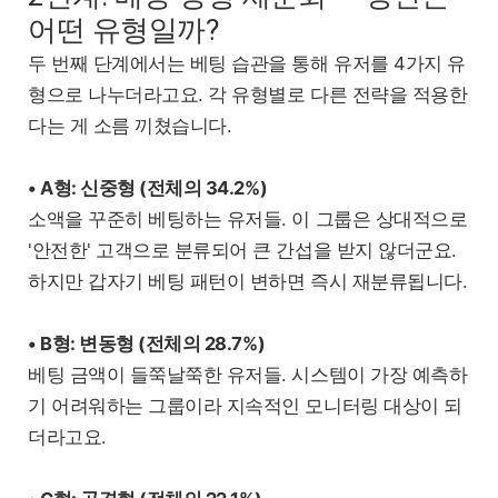
어떤 유형일까?
두 번째 단계에서는 베팅 습관을 통해 유저를 4가지 유
형으로 나누더라고요. 각 유형별로 다른 전략을 적용한
다는 게 소름 끼쳤습니다.
• A형: 신중형 (전체의 34.2%)
소액을 꾸준히 베팅하는 유저들. 이 그룹은 상대적으로
'안전한' 고객으로 분류되어 큰 간섭을 받지 않더군요.
하지만 갑자기 베팅 패턴이 변하면 즉시 재분류됩니다.
• B형: 변동형 (전체의 28.7%)
베팅 금액이 들쭉날쭉한 유저들. 시스템이 가장 예측하
기 어려워하는 그룹이라 지속적인 모니터링 대상이 되
더라고요.