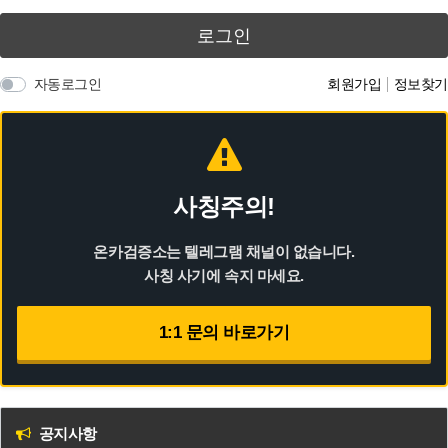
로그인
자동로그인
회원가입
정보찾기
사칭주의!
온카검증소는 텔레그램 채널이 없습니다.
사칭 사기에 속지 마세요.
1:1 문의 바로가기
공지사항