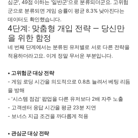
심군', 49점 이하는 '일반군'으로 분류되더군요. 고위험
군으로 분류되면 게임 승률이 평균 8.3% 낮아진다는
데이터도 확인했습니다.
4단계: 맞춤형 개입 전략 — 당신만
을 위한 함정
네 번째 단계에서는 분류된 유저별로 서로 다른 전략을
적용하더라고요. 이게 정말 무서운 부분입니다.
• 고위험군 대상 전략
- 게임 로딩 시간을 의도적으로 0.8초 늘려서 베팅 리듬
을 방해
- '시스템 점검' 팝업을 다른 유저보다 2배 자주 노출
- 고객센터 응답 시간을 평균 23분 지연
- 보너스 지급 조건을 까다롭게 적용
• 관심군 대상 전략