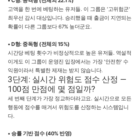
• C형: 공격형 (전체의 22.1%)
고액을 한 번에 베팅하는 유저들. 이 그룹은 '고위험군'
최우선 감시 대상입니다. 승리했을 때 출금이 지연되는
확률이 다른 그룹보다 67% 높더군요.
• D형: 중독형 (전체의 15%)
시간당 베팅 횟수가 비정상적으로 높은 유저들. 역설적
이게도 이 그룹이 운영진 입장에서는 가장 '안전한' 수
익원이라서 특별한 제재는 받지 않습니다.
3단계: 실시간 위험도 점수 산정 —
100점 만점에 몇 점일까?
세 번째 단계가 가장 정교하더라고요. 실시간으로 모든
행동에 점수를 매겨서 위험도를 산정하는 시스템입니
다.
• 승률 기반 점수 (40% 반영)