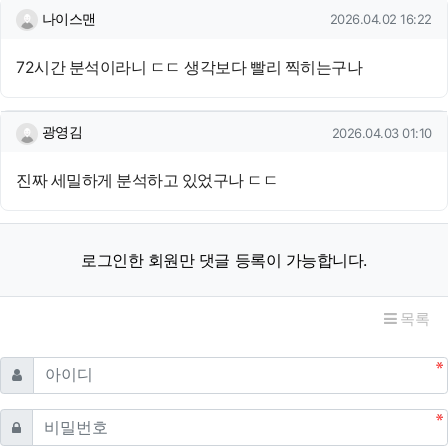
나이스맨님의 댓글
작성일
나이스맨
2026.04.02 16:22
72시간 분석이라니 ㄷㄷ 생각보다 빨리 찍히는구나
광영김님의 댓글
작성일
광영김
2026.04.03 01:10
진짜 세밀하게 분석하고 있었구나 ㄷㄷ
로그인한 회원만 댓글 등록이 가능합니다.
목록
필수
아이디
필수
비밀번호