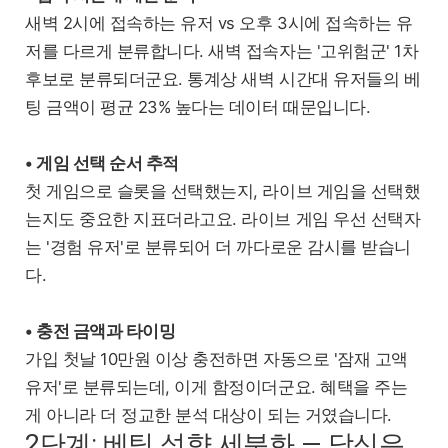
새벽 2시에 접속하는 유저 vs 오후 3시에 접속하는 유
저를 다르게 분류합니다. 새벽 접속자는 '고위험군' 1차
후보로 분류되더군요. 통계상 새벽 시간대 유저들의 베
팅 금액이 평균 23% 높다는 데이터 때문입니다.
• 게임 선택 순서 추적
첫 게임으로 슬롯을 선택했는지, 라이브 게임을 선택했
는지도 중요한 지표더라고요. 라이브 게임 우선 선택자
는 '경험 유저'로 분류되어 더 까다로운 감시를 받습니
다.
• 충전 금액과 타이밍
가입 첫날 10만원 이상 충전하면 자동으로 '잠재 고액
유저'로 분류되는데, 이게 함정이더군요. 혜택을 주는
게 아니라 더 정교한 분석 대상이 되는 거였습니다.
2단계: 베팅 성향 세분화 — 당신은