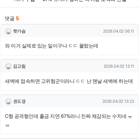
댓글
5
핫가슴님의 댓글
작성일
핫가슴
2026.04.02 06:11
와 이거 실제로 있는 일이구나 ㄷㄷ 몰랐는데
김고림님의 댓글
작성일
김고림
2026.04.02 13:11
새벽에 접속하면 고위험군이라니 ㄷㄷ 난 맨날 새벽에 하는데
권도경님의 댓글
작성일
권도경
2026.04.02 13:23
C형 공격형인데 출금 지연 67%라니 진짜 체감되는 수치네 ㅠ
ㅠ