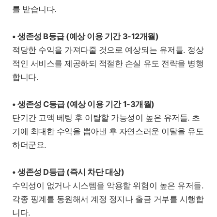
를 받습니다.
• 생존성 B등급 (예상 이용 기간 3-12개월)
적당한 수익을 가져다줄 것으로 예상되는 유저들. 정상
적인 서비스를 제공하되 적절한 손실 유도 전략을 병행
합니다.
• 생존성 C등급 (예상 이용 기간 1-3개월)
단기간 고액 베팅 후 이탈할 가능성이 높은 유저들. 초
기에 최대한 수익을 뽑아낸 후 자연스러운 이탈을 유도
하더군요.
• 생존성 D등급 (즉시 차단 대상)
수익성이 없거나 시스템을 악용할 위험이 높은 유저들.
각종 핑계를 동원해서 계정 정지나 출금 거부를 시행합
니다.