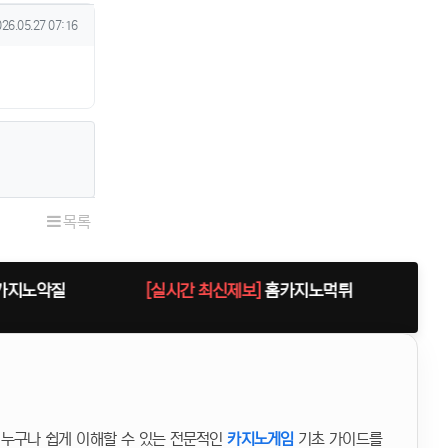
성일
26.05.27 07:16
목록
[실시간 최신제보]
홈카지노먹튀
[실시간 최신
 누구나 쉽게 이해할 수 있는 전문적인
카지노게임
기초 가이드를