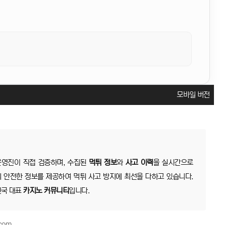
모바일 버전
운영진이 직접 검증하며, 수집된
먹튀 정보
와
사고 이력
을 실시간으로
의 안전한 정보를 제공하여 먹튀 사고 방지에 최선을 다하고 있습니다.
민국 대표
카지노 커뮤니티
입니다.
.com