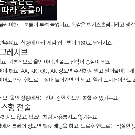
 플레이하는 분들이 부쩍 늘었어요. 똑같은 텍사스홀덤이라고 생
변수예요. 칩량에 따라 게임 접근법이 180도 달라지죠.
 어그레시브
. 기본적으로 올인 아니면 폴드 전략이 중심이 되죠.
해요. AA, KK, QQ, AK 정도면 주저하지 말고 밀어붙이는 게
어도 약한 핸드로는 절대 들어가면 안 되고, 얼리 포지션이라도 
요. 올인 상황에서는 진짜 강한 핸드만 콜할 수 있거든요.
런스형 전술
하지도 않고, 딥스택처럼 자유롭지도 않거든요.
서 톱페어 정도면 밸류 베팅을 하고, 드로우 핸드로는 적절한 팟