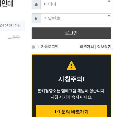
홀덤인데
필수
아이디
필수
비밀번호
작성일
026.05.26 12:41
로그인
목록
자동로그인
회원가입
정보찾기
사칭주의!
온카검증소는 텔레그램 채널이 없습니다.
사칭 사기에 속지 마세요.
1:1 문의 바로가기