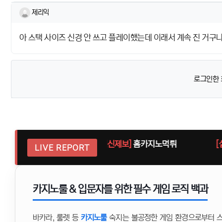
제리익님의 댓글
제리익
아 스택 사이즈 신경 안 쓰고 플레이했는데 이래서 계속 진 거구
로그인한 
[실시간 최신제보]
홈카지노먹튀
[실시간 최신
LIVE REPORT
카지노룰 & 입문자를 위한 필수 게임 로직 백과
바카라, 룰렛 등
카지노룰
숙지는 불공정한 게임 환경으로부터 스