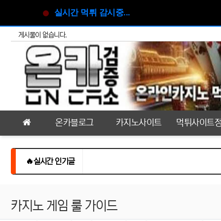
실시간 먹튀 감시중...
상단 네비게이션
본문 바로가기
게시물이 없습니다.
메인 메뉴
온카블로그
카지노사이트
먹튀사이트
🔥
실시간 인기글
🔥
에
카지노 게임 룰 가이드