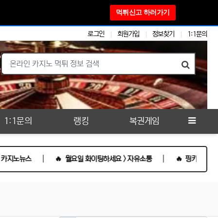
먹튀신고 하러가기
로그인
회원가입
정보찾기
1:1문의
1:1문의
랭킹
복권게임
|
|
뉴스
🔥
월요일 화이팅하세요 > 자유소통
🔥
핑카지노 제휴 후기 