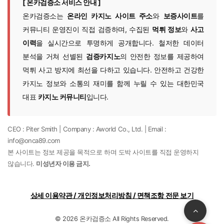
[ 온카검증소 서비스 안내 ]
온카검증소는
온라인 카지노 사이트 주소
와
보증사이트
를
커뮤니티 운영진이 직접 검증하며, 수집된
먹튀 정보
와
사고
이력
을 실시간으로 투명하게 공개합니다. 철저한 데이터
분석을 거쳐 선별된
검증카지노
의 안전한 정보를 제공하여
먹튀 사고 방지에 최선을 다하고 있습니다. 안전하고 건강한
카지노 정보와 소통의 재미를 함께 누릴 수 있는 대한민국
대표
카지노 커뮤니티
입니다.
CEO : Piter Smith | Company : Aworld Co., Ltd. | Email :
info@onca89.com
본 사이트는 정보 제공을 목적으로 하며 도박 사이트를 직접 운영하지
않습니다.
미성년자 이용 금지.
상세 이용약관 / 개인정보처리방침 / 면책조항 전문 보기
© 2026 온카검증소 All Rights Reserved.