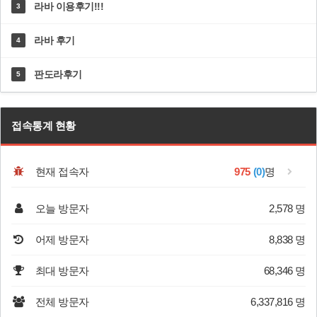
라바 이용후기!!!
3
라바 후기
4
판도라후기
5
접속통계 현황
현재 접속자
975
(0)
명
오늘 방문자
2,578 명
어제 방문자
8,838 명
최대 방문자
68,346 명
전체 방문자
6,337,816 명