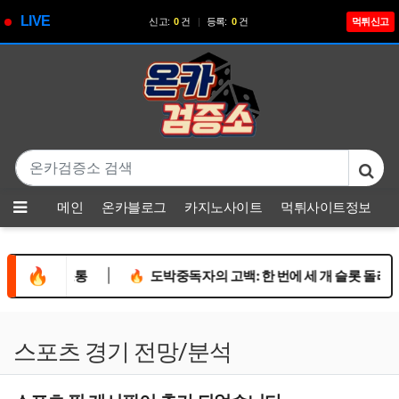
LIVE
신고:
0
건
|
등록:
0
건
먹튀신고
기
본문 바로가기
메뉴
메인
온카블로그
카지노사이트
먹튀사이트정보
🔥
|
 > 자유소통
🔥
도박중독자의 고백: 한 번에 세 개 슬롯 돌리는 
스포츠 경기 전망/분석