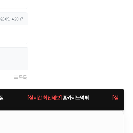
성일
26.05.14 20:17
목록
실시간 최신제보]
홈카지노먹튀
[실시간 최신제보]
홈카지