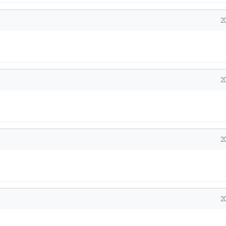
작
20
작
20
작
20
작
20