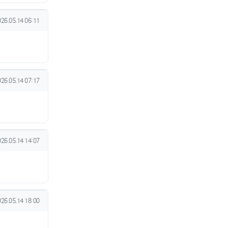
성일
26.05.14 06:11
성일
26.05.14 07:17
성일
26.05.14 14:07
성일
26.05.14 18:00