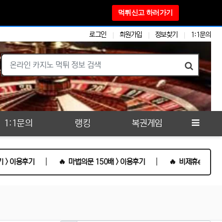
먹튀신고 하러가기
로그인
회원가입
정보찾기
1:1문의
1:1문의
랭킹
복권게임
|
|
🔥
마법의문 150배 > 이용후기
🔥
비제휴e 6.2 후기 > 이용후기