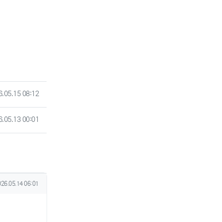
일
6.05.15 08:12
일
6.05.13 00:01
성일
26.05.14 06:01