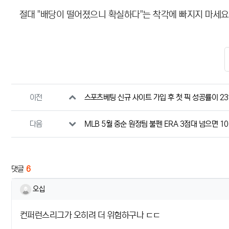
절대 "배당이 떨어졌으니 확실하다"는 착각에 빠지지 마세요
관련자료
이전
스포츠베팅 신규 사이트 가입 후 첫 픽 성공률이 23
다음
MLB 5월 중순 원정팀 불펜 ERA 3점대 넘으면 1
댓글
6
오십님의 댓글
오십
컨퍼런스리그가 오히려 더 위험하구나 ㄷㄷ