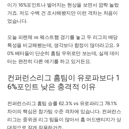
이가 16%포인트나 벌어지는 현상을 보면서 깜짝 놀랐
거죠. 저도 수백 건 조사해봤지만 이런 격차는 처음이
었습니다.
오늘 피렌체 vs 웨스트햄 경기를 놓고 두 리그의 배당
특성을 비교해봤는데, 생각보다 함정이 많더라고요. 9
0% 베터들이 단순히 홈팀 우위로만 보는데, 실제 데이
터는 완전히 다른 얘기를 하고 있거든요.
컨퍼런스리그 홈팀이 유로파보다 1
6%포인트 낮은 충격적 이유
컨퍼런스리그 홈팀 승률 62.3% vs 유로파리그 78.1%
차이의 핵심은 참가팀 수준 격차에 있습니다. 컨퍼런스
리그는 중위권 리그 팀들이 많아서 홈 어드밴티지가 상
대적으로 작게 작용하거죠.