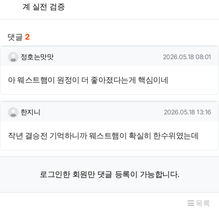
계 실전 검증
댓글
2
정호는맛맛님의 댓글
작성일
정호는맛맛
2026.05.18 08:01
아 웨스트햄이 원정이 더 좋아졌다는게 핵심이네
한지니님의 댓글
작성일
한지니
2026.05.18 13:16
작년 결승전 기억하니까 웨스트햄이 확실히 한수위였는데
로그인한 회원만 댓글 등록이 가능합니다.
목록