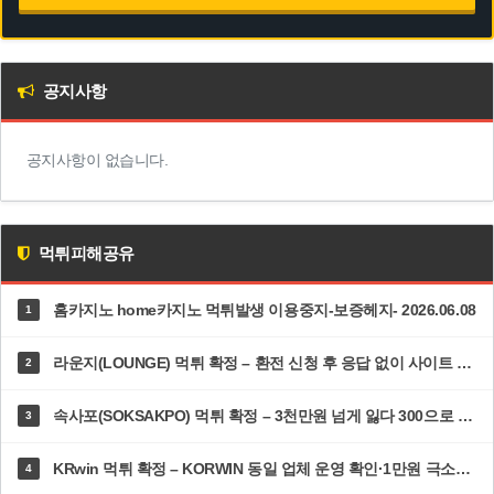
공지사항
공지사항이 없습니다.
먹튀피해공유
홈카지노 home카지노 먹튀발생 이용중지-보증헤지- 2026.06.08
1
라운지(LOUNGE) 먹튀 확정 – 환전 신청 후 응답 없이 사이트 접속 차단·고객센터 두절 | dp-ys.com
2
속사포(SOKSAKPO) 먹튀 확정 – 3천만원 넘게 잃다 300으로 5100 만든 순간 즉시 차단·총판까지 한패 | 속사포주소.com
3
KRwin 먹튀 확정 – KORWIN 동일 업체 운영 확인·1만원 극소액도 환전 거부 | 12krwin.com
4