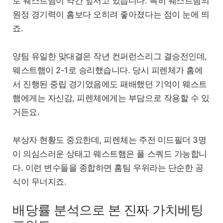
로 웨스트햄이 약간 앞서고 있습니다. 특히 웨스트햄의
원정 경기력이 홈보다 오히려 좋아졌다는 점이 눈에 띄
죠.
양팀 유일한 맞대결은 작년 컨퍼런스리그 결승전인데,
웨스트햄이 2-1로 승리했습니다. 당시 피렌체가 홈에
서 진행된 중립 경기였음에도 패배했던 기억이 웨스트
햄에게는 자신감, 피렌체에게는 부담으로 작용할 수 있
거든요.
부상자 현황도 중요한데, 피렌체는 주전 미드필더 3명
이 의심스러운 상태고 웨스트햄은 풀 스쿼드 가능합니
다. 이런 변수들을 종합하면 홈팀 우위라는 단순한 공
식이 무너지죠.
배당률 분석으로 본 진짜 가치베팅