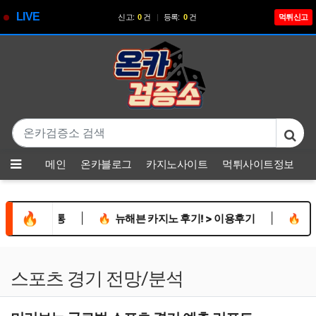
LIVE
신고:
0
건
|
등록:
0
건
먹튀신고
기
본문 바로가기
메뉴
메인
온카블로그
카지노사이트
먹튀사이트정보
🔥
|
|
 자유소통
🔥
뉴해븐 카지노 후기! > 이용후기
🔥
점심 맛나
스포츠 경기 전망/분석