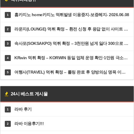
홈카지노 home카지노 먹튀발생 이용중지-보증헤지- 2026.06.08
1
라운지(LOUNGE) 먹튀 확정 – 환전 신청 후 응답 없이 사이트 접속 차단·고객센터 두절 | dp-ys.com
2
속사포(SOKSAKPO) 먹튀 확정 – 3천만원 넘게 잃다 300으로 5100 만든 순간 즉시 차단·총판까지 한패 | 속사포주소.com
3
KRwin 먹튀 확정 – KORWIN 동일 업체 운영 확인·1만원 극소액도 환전 거부 | 12krwin.com
4
여행사(TRAVEL) 먹튀 확정 – 롤링 완료 후 양방의심 명목 이틀 방치·추가 롤링 300% 강요 | dal82.com
5
24시 베스트 게시물
라바 후기
1
라바 이용후기!!!
2