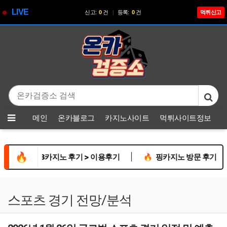
LIVE
신고:
0
건
|
등록:
0
건
먹튀신고
기
본문 바로가기
메뉴
메인
온카블로그
카지노사이트
먹튀사이트정보
🔥
|
🔥
벳88카지노 후기 > 이용후기
🔥
핑카지노 방문 후기: 잊지 
스포츠 경기 전망/분석