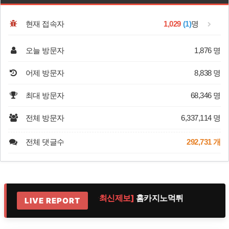
현재 접속자
1,029
(1)
명
오늘 방문자
1,876 명
어제 방문자
8,838 명
최대 방문자
68,346 명
전체 방문자
6,337,114 명
전체 댓글수
292,731 개
질
[실시간 최신제보]
홈카지노먹튀
[실시간
LIVE REPORT