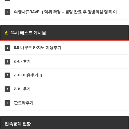
여행사(TRAVEL) 먹튀 확정 – 롤링 완료 후 양방의심 명목 이틀 방치·추가 롤링 300% 강요 | dal82.com
5
24시 베스트 게시물
8.9 나루토 카지노 이용후기
1
라바 후기
2
라바 이용후기!!!
3
라바 후기
4
판도라후기
5
접속통계 현황