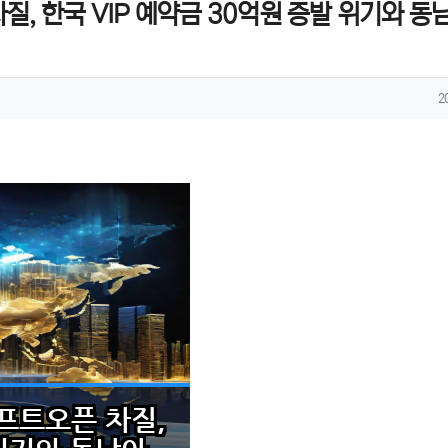
질, 한국 VIP 예약금 30억원 증발 위기와 동
2