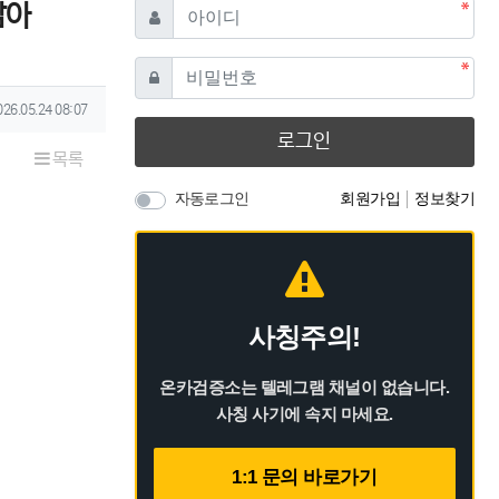
남아
필수
아이디
필수
비밀번호
작성일
026.05.24 08:07
로그인
목록
자동로그인
회원가입
정보찾기
사칭주의!
온카검증소는 텔레그램 채널이 없습니다.
사칭 사기에 속지 마세요.
1:1 문의 바로가기