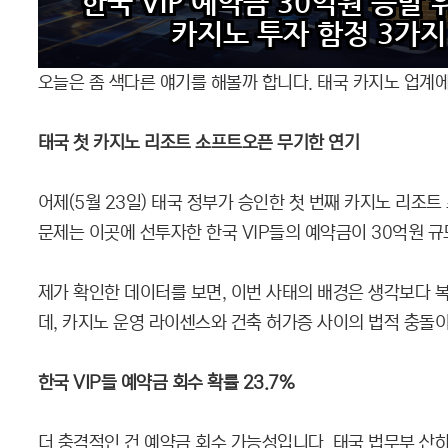
오늘은 좀 색다른 얘기를 해볼까 합니다. 태국 카지노 업계
태국 첫 카지노 리조트 소프트오픈 무기한 연기
어제(5월 23일) 태국 정부가 승인한 첫 번째 카지노 리
문제는 이곳에 선투자한 한국 VIP들의 예약금이 30억원 
제가 확인한 데이터를 보면, 이번 사태의 배경은 생각보다 복
데, 카지노 운영 라이센스와 건축 허가증 사이의 법적 충돌
한국 VIP들 예약금 회수 확률 23.7%
더 충격적인 건 예약금 회수 가능성입니다. 태국 법무부 산