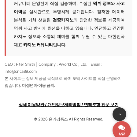
커뮤니티 운영진이 직접 검증하며, 수집된
먹튀 정보
와
사고
이력
을 실시간으로 투명하게 공개합니다. 철저한 데이터
분석을 거쳐 선별된
검증카지노
의 안전한 정보를 제공하여
먹튀 사고 방지에 최선을 다하고 있습니다. 안전하고 건강한
카지노 정보와 소통의 재미를 함께 누릴 수 있는 대한민국
대표
카지노 커뮤니티
입니다.
CEO : Piter Smith | Company : Aworld Co., Ltd. | Email :
info@onca89.com
본 사이트는 정보 제공을 목적으로 하며 도박 사이트를 직접 운영하지
않습니다.
미성년자 이용 금지.
상세 이용약관 / 개인정보처리방침 / 면책조항 전문 보기
© 2026 온카검증소 All Rights Reserved.
상담