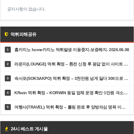
공지사항이 없습니다.
먹튀피해공유
홈카지노 home카지노 먹튀발생 이용중지-보증헤지- 2026.06.08
1
라운지(LOUNGE) 먹튀 확정 – 환전 신청 후 응답 없이 사이트 접속 차단·고객센터 두절 | dp-ys.com
2
속사포(SOKSAKPO) 먹튀 확정 – 3천만원 넘게 잃다 300으로 5100 만든 순간 즉시 차단·총판까지 한패 | 속사포주소.com
3
KRwin 먹튀 확정 – KORWIN 동일 업체 운영 확인·1만원 극소액도 환전 거부 | 12krwin.com
4
여행사(TRAVEL) 먹튀 확정 – 롤링 완료 후 양방의심 명목 이틀 방치·추가 롤링 300% 강요 | dal82.com
5
24시 베스트 게시물