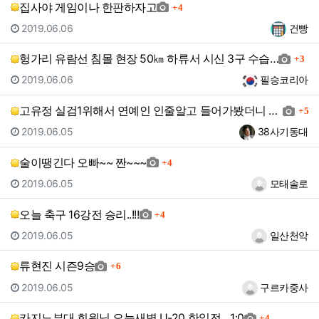
댓글
집사야 게임이나 한판하자고
4
등록일
등록자
2019.06.06
건빵
댓글
헝가리 유람선 침몰 현장 50㎞ 하류서 시신 3구 수습…
3
등록일
등록자
2019.06.06
필승코리아
댓
고유정 실검1위해서 연예인 인줄알고 들어가봤더니 살해 …
5
등록일
등록자
2019.06.05
38사기동대
댓글
술이땡긴다 오빠~~ 짠~~~
4
등록일
등록자
2019.06.05
모태솔로
댓글
오늘 축구 16강전 승리..!!!
4
등록일
등록자
2019.06.05
일산천악
댓글
류현진 시즌9승
6
등록일
등록자
2019.06.05
구르카중사
댓글
카지노부대 회원님 오늘새벽 U-20 한일전,,,,1:0
4