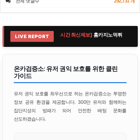
전체 댓글수
292,731 개
카지노악질
[실시간 최신제보]
홈카지노먹튀
LIVE REPORT
온카검증소: 유저 권익 보호를 위한 클린
가이드
유저 권익 보호를 최우선으로 하는 온카검증소는 투명한
정보 공유 환경을 제공합니다. 300만 유저와 함께하는
집단지성의 방패가 되어 안전한 배팅 문화를
선도하겠습니다.