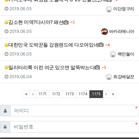
등록일
등록자
2019.06.05
이단옆구리
댓글
김소현 미역?다시마? 패션
5
등록일
등록자
2019.06.05
바카라매니아
댓글
대한민국 도박꾼들 강원랜드에 다모여있네
4
등록일
등록자
2019.06.05
백만돌이
댓글
밀리터리룩 이런 여군 있으면 말뚝박는다
5
등록일
등록자
2019.06.04
최강배달꾼
(first)
(previous)
(current)
(next)
(last)
1171
1172
1173
1174
1175
필수
아이디
필수
비밀번호