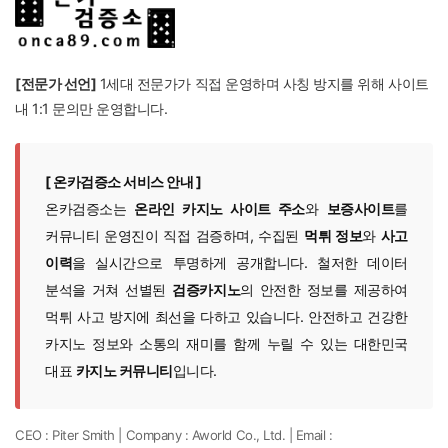
[전문가 선언]
1세대 전문가가 직접 운영하며 사칭 방지를 위해 사이트
내 1:1 문의만 운영합니다.
[ 온카검증소 서비스 안내 ]
온카검증소는
온라인 카지노 사이트 주소
와
보증사이트
를
커뮤니티 운영진이 직접 검증하며, 수집된
먹튀 정보
와
사고
이력
을 실시간으로 투명하게 공개합니다. 철저한 데이터
분석을 거쳐 선별된
검증카지노
의 안전한 정보를 제공하여
먹튀 사고 방지에 최선을 다하고 있습니다. 안전하고 건강한
카지노 정보와 소통의 재미를 함께 누릴 수 있는 대한민국
대표
카지노 커뮤니티
입니다.
CEO : Piter Smith | Company : Aworld Co., Ltd. | Email :