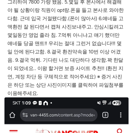
그리하여 7800 가량 됐음. 5.몇일 후 본사에서 해결해
야 될 상황이랑 직원이 opt랑.폰을 들고 본사로 와야한
다함. 근데 입국 거절됐다함.(폰이 많아서) 6.얘네들 고
액환전 잘 된다면서 캡쳐 사진보내주고. 안심시킬려고
몇일동안 영업 졸라 침. 7.먹튀 아니냐고 얘기 했더만
얘네들 당골 맨트!! 우리는 절대 그런거 없습니다!!! 몇
일 안에 된다고함. 8.결국 환전약속을 10번 이상 어겼
음. 9.결국 먹튀. 기다린 나도 대단하다 생각함.꽉 한달
이 되었네요.. 이왕 할거면 보증 사이트 추천!! (환전 지
연, 계정 차단 등 구체적으로 적어주세요) ※ 증거 사진
은 하단 또는 상단 사진이미지를 클릭하여 파일첨부를
이용해주세요.