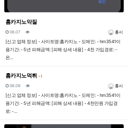
홈카지노악질
등록일
조회
등록자
06.07
홍시
[신고 업체 정보] - 사이트명:홈카지노 - 도메인: - hm3541이
용기간: - 5년 피해금액: [피해 상세 내용] - 4천 가입경로: -
온…
댓글
홈카지노먹튀
1
등록일
조회
등록자
06.06
홍시
[신고 업체 정보] - 사이트명:홈카지노 - 도메인: - hm3541이
용기간: - 5년 피해금액: [피해 상세 내용] - 4천만원 가입경
로: -…