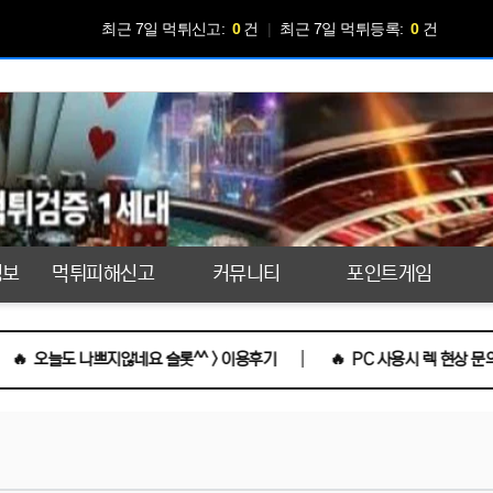
최근 7일 먹튀신고:
0
건
|
최근 7일 먹튀등록:
0
건
정보
먹튀피해신고
커뮤니티
포인트게임
|
 나쁘지않네요 슬롯^^ > 이용후기
🔥
PC 사용시 렉 현상 문의드립니다 >