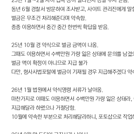
25년 1월 ~2월 사이 접속 장이 털리면서 경찰 수사 받음.
동년 6월 경찰서 방문하여 조사받고, 사이트 관리진에게 말
벌금은 무조건 처리해준다며 약속함.
종종 이용하면서 중간 중간 한번씩 확답을 받음.
25년 10월 경 약식으로 벌금 금액이 나옴.
그때도 이용하면서 수백만원 가량 잃은 상태에 문의를 남겼
벌금 액이 확정이 아니므로 지급 불가
다만, 형사사법포털에 벌금이 기재될 경우 지급해주겠다 약
26년 1월 법원에서 약식명령 서류가 날아옴.
마찬가지로 이때도 이용하면서 수백만원 가량 잃은 상태라, 
지급해달라 하였으나 거절당함.
10월에 약속한 부분으로 처리해달라하니, 포토샵으로 작업