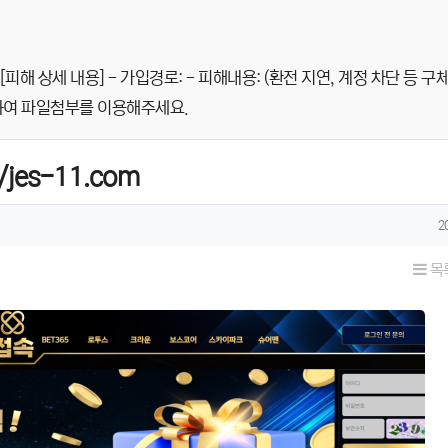
: [피해 상세 내용] - 가입경로: - 피해내용: (환전 지연, 계정 차단 등 
하여 파일첨부를 이용해주세요.
es-11.com
2
목