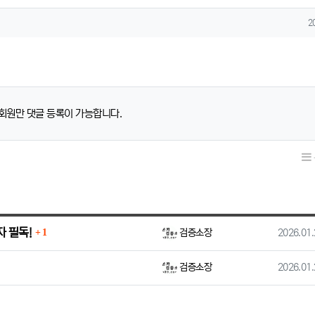
2
회원만 댓글 등록이 가능합니다.
댓글
자 필독!
등록자
등록일
1
검증소장
2026.01
등록자
등록일
검증소장
2026.01