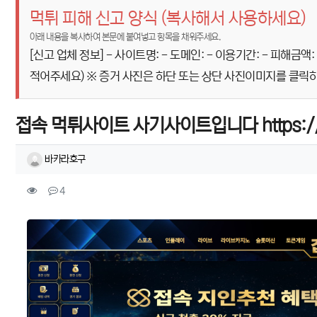
먹튀 피해 신고 양식 (복사해서 사용하세요)
아래 내용을 복사하여 본문에 붙여넣고 항목을 채워주세요.
[신고 업체 정보] - 사이트명: - 도메인: - 이용기간: - 피해금액
적어주세요) ※ 증거 사진은 하단 또는 상단 사진이미지를 클릭
접속 먹튀사이트 사기사이트입니다 https://j
작성자 정보
작성
바카라호구
컨텐츠 정보
조회
댓글
4
본문