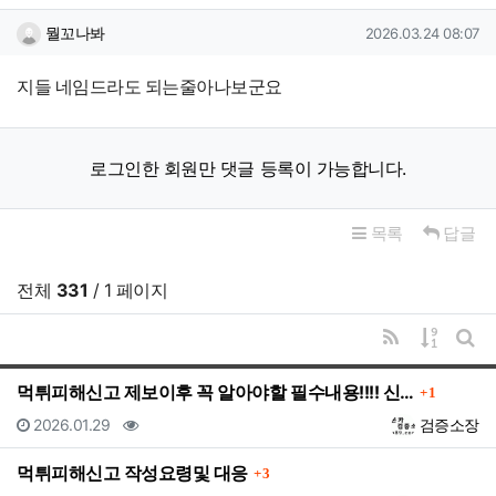
뭘꼬나봐님의 댓글
작성일
뭘꼬나봐
2026.03.24 08:07
지들 네임드라도 되는줄아나보군요
로그인한 회원만 댓글 등록이 가능합니다.
목록
답글
전체
331
/ 1 페이지
RSS
게시물
게시
댓글
먹튀피해신고 제보이후 꼭 알아야할 필수내용!!!! 신…
1
등록일
조회
등록자
2026.01.29
검증소장
댓글
먹튀피해신고 작성요령및 대응
3