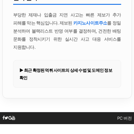
부당한 제재나 입출금 지연 사고는 빠른 제보가 추가
피해를 막는 핵심입니다. 제보된
카지노사이트주소
를 정밀
분석하여 블랙리스트 반영 여부를 결정하며, 건전한 배팅
문화를 정착시키기 위한 실시간 사고 대응 서비스를
지원합니다.
▶ 최근 확정된 먹튀 사이트의 상세 수법 및 도메인 정보
확인
PC 버전