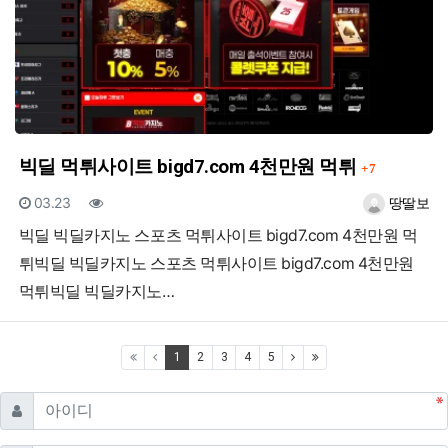
댓글
빅딜 먹튀사이트 bigd7.com 4천만원 먹튀
7
등록일
조회
등록자
03.23
땅딸보
빅딜 빅딜카지노 스포츠 먹튀사이트 bigd7.com 4천만원 먹
튀빅딜 빅딜카지노 스포츠 먹튀사이트 bigd7.com 4천만원
먹튀빅딜 빅딜카지노…
(current)
(next)
(last)
1
2
3
4
5
필수
아이디