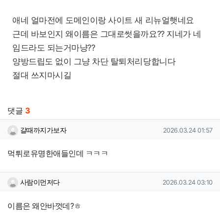
애네 얼마전에 도메인이랑 사이트 새 리뉴얼햇네요
근데 바보인지 왜이름은 그대로썻을까요?? 지네가 네
임드라도 되는거마냥??
양방드립도 없이 그냥 차단 탈퇴처리당합니다
절대 쓰지마시길
관련자료
댓글
3
갈때까지가보자님의 댓글
작성일
갈때까지가보자
2026.03.24 01:57
먹튀로유명한애들인데 ㅋㅋㅋ
사람이먼저다님의 댓글
작성일
사람이먼저다
2026.03.24 03:10
이름은 왜안바껏데?ㅎ