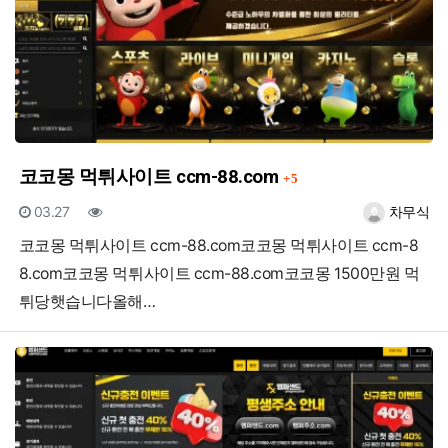
댓글
코코몽 먹튀사이트 ccm-88.com
5
등록일
조회
등록자
03.27
차무식
코코몽 먹튀사이트 ccm-88.com코코몽 먹튀사이트 ccm-8
8.com코코몽 먹튀사이트 ccm-88.com코코몽 1500만원 먹
튀당햇습니다올해…