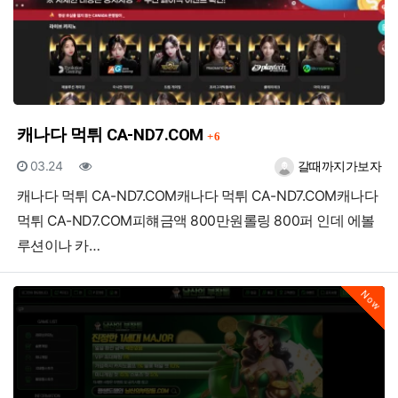
댓글
캐나다 먹튀 CA-ND7.COM
6
등록일
조회
등록자
03.24
갈때까지가보자
캐나다 먹튀 CA-ND7.COM캐나다 먹튀 CA-ND7.COM캐나다
먹튀 CA-ND7.COM피햬금액 800만원롤링 800퍼 인데 에볼
루션이나 카…
Now