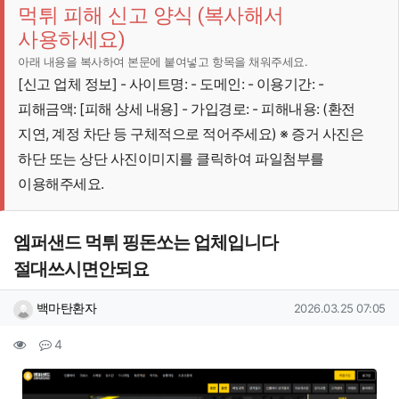
먹튀 피해 신고 양식 (복사해서
사용하세요)
아래 내용을 복사하여 본문에 붙여넣고 항목을 채워주세요.
[신고 업체 정보] - 사이트명: - 도메인: - 이용기간: -
피해금액: [피해 상세 내용] - 가입경로: - 피해내용: (환전
지연, 계정 차단 등 구체적으로 적어주세요) ※ 증거 사진은
하단 또는 상단 사진이미지를 클릭하여 파일첨부를
이용해주세요.
엠퍼샌드 먹튀 핑돈쏘는 업체입니다
절대쓰시면안되요
작성자 정보
작성
작성일
백마탄환자
2026.03.25 07:05
컨텐츠 정보
조회
댓글
4
본문