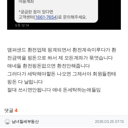
앰퍼샌드 환전업체 핑계되면서 환전계속미루다가 환
전금액을 핑돈으로 쏴서 제 모든계좌가 묶엿습니다
애네들 환전핑돈없으면 환전안해줍니다
그러다가 세탁해야할돈 나오면 그제서야 회원들한테
핑돈 다 날립니다
절대 쓰시면안됩니다 애네 돈세탁하는애들임
관련자료
댓글
4
남녀칠세부동산님의 댓글
작성일
남녀칠세부동산
2026.03.25 07:13