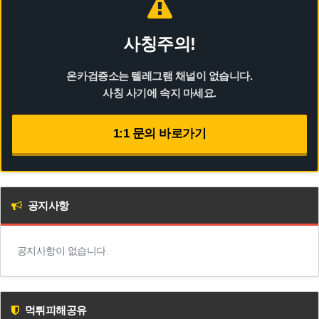
사칭주의!
온카검증소는 텔레그램 채널이 없습니다.
사칭 사기에 속지 마세요.
1:1 문의 바로가기
공지사항
공지사항이 없습니다.
먹튀피해공유