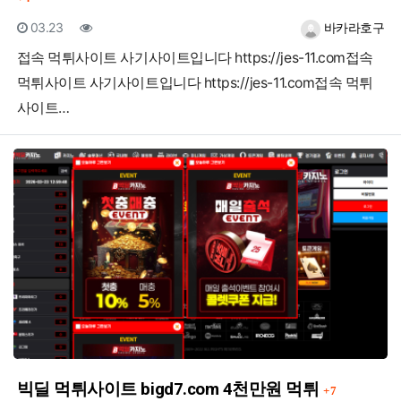
등록일
조회
등록자
03.23
바카라호구
접속 먹튀사이트 사기사이트입니다 https://jes-11.com접속
먹튀사이트 사기사이트입니다 https://jes-11.com접속 먹튀
사이트…
댓글
빅딜 먹튀사이트 bigd7.com 4천만원 먹튀
7