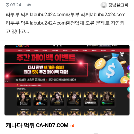
등록일
조회
등록자
03.24
강남살고파
라부부 먹튀labubu2424.com라부부 먹튀labubu2424.com
라부부 먹튀labubu2424.com환전업체 오류 문제로 지연되
고 있다고…
댓글
캐나다 먹튀 CA-ND7.COM
6