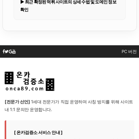
▶ 최근 확정된 먹튀 사이트의 상세 수법 및 도메인 정보
확인
PC 버전
[전문가 선언]
1세대 전문가가 직접 운영하며 사칭 방지를 위해 사이트
내 1:1 문의만 운영합니다.
[ 온카검증소 서비스 안내 ]