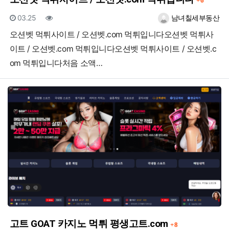
6
등록일
조회
등록자
03.25
남녀칠세부동산
오션벳 먹튀사이트 / 오션벳.com 먹튀입니다오션벳 먹튀사
이트 / 오션벳.com 먹튀입니다오션벳 먹튀사이트 / 오션벳.c
om 먹튀입니다처음 소액…
댓글
고트 GOAT 카지노 먹튀 평생고트.com
8