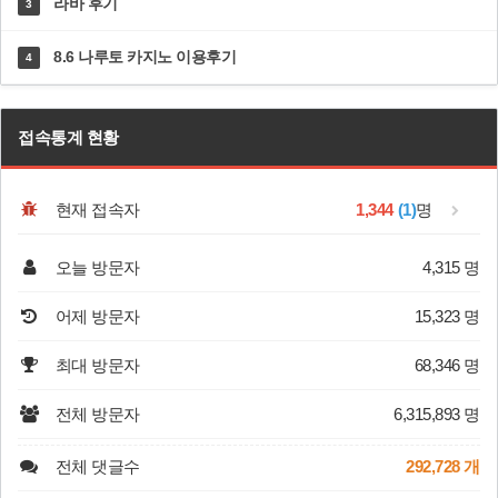
라바 후기
3
8.6 나루토 카지노 이용후기
4
접속통계 현황
현재 접속자
1,344
(1)
명
오늘 방문자
4,315 명
어제 방문자
15,323 명
최대 방문자
68,346 명
전체 방문자
6,315,893 명
전체 댓글수
292,728 개