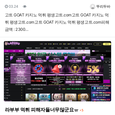
등록일
조회
등록자
03.24
뚜리두바
고트 GOAT 카지노 먹튀 평생고트.com고트 GOAT 카지노 먹
튀 평생고트.com고트 GOAT 카지노 먹튀 평생고트.com피해
금액 : 2300…
댓글
라부부 먹튀 피해자들너무많군요ㅠ
5