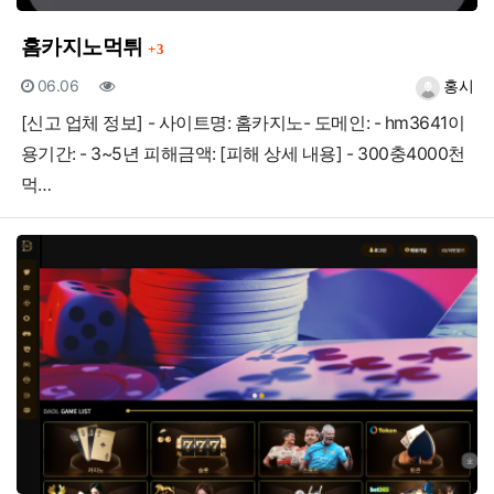
댓글
홈카지노먹튀
3
등록일
조회
등록자
06.06
홍시
[신고 업체 정보] - 사이트명: 홈카지노- 도메인: - hm3641이
용기간: - 3~5년 피해금액: [피해 상세 내용] - 300충4000천
먹…