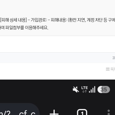
: [피해 상세 내용] - 가입경로: - 피해내용: (환전 지연, 계정 차단 등 
하여 파일첨부를 이용해주세요.
2
목