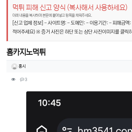
먹튀 피해 신고 양식 (복사해서 사용하세요)
아래 내용을 복사하여 본문에 붙여넣고 항목을 채워주세요.
[신고 업체 정보] - 사이트명: - 도메인: - 이용기간: - 피해금액
적어주세요) ※ 증거 사진은 하단 또는 상단 사진이미지를 클릭
홈카지노먹튀
작성자 정보
작성
홍시
컨텐츠 정보
조회
댓글
3
본문