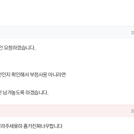
2
인 요청하겠습니다.
건인지 확인해서 부정사용 아니라면
만 남겨놓도록 하겠습니다.
2
 살려주세욪하 홈카진짜너무합니다