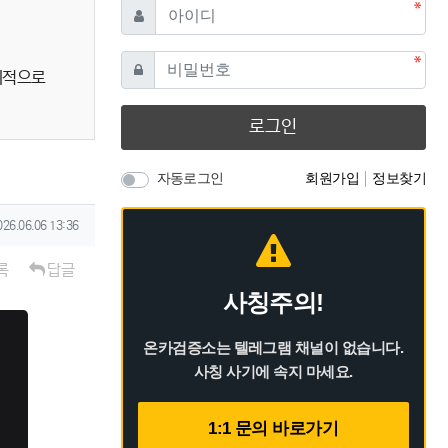
필수
아이디
필수
비밀번호
구체적으로
로그인
자동로그인
회원가입
정보찾기
작성일
026.06.06 13:36
록
답글
사칭주의!
온카검증소는 텔레그램 채널이 없습니다.
사칭 사기에 속지 마세요.
1:1 문의 바로가기