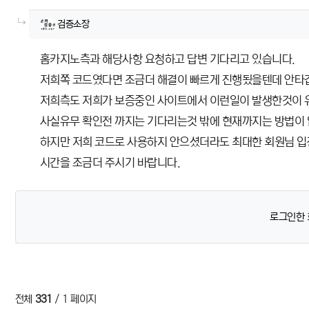
댓글의
검증소장님의
댓글
검증소장
홈카지노측과 해당사항 요청하고 답변 기다리고 있습니다.
저희쪽 코드였다면 조금더 해결이 빠르게 진행됬을텐데 안타
저희측도 저희가 보증중인 사이트에서 이런일이 발생한것이 
사실유무 확인전 까지는 기다리는것 밖에 현재까지는 방법이 
하지만 저희 코드로 사용하지 안으셨더라도 최대한 회원님 
시간을 조금더 주시기 바랍니다.
로그인한 
전체
331
/ 1 페이지