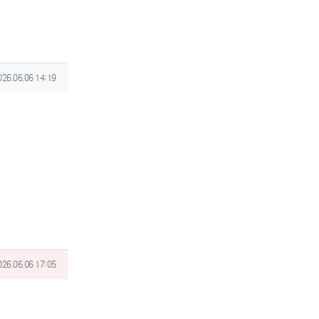
작성일
026.06.06 14:19
작성일
026.06.06 17:05