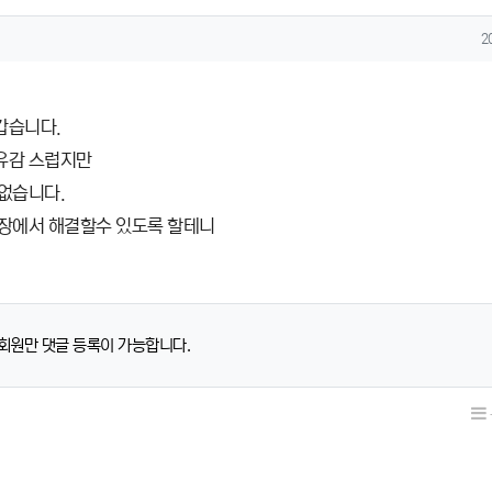
2
갑습니다.
유감 스럽지만
없습니다.
입장에서 해결할수 있도록 할테니
회원만 댓글 등록이 가능합니다.