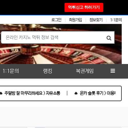
먹튀신고 하러가기
로그인
회원가입
정보찾기
1:1문의
1:1문의
랭킹
복권게임
|
|
잘 마무리하세요 > 자유소통
🔥
온카 슬롯 후기 > 이용후기
🔥
8