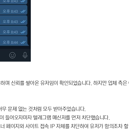
용하며 신뢰를 쌓아온 유저임이 확인되었습니다. 하지만 업체 측은
 아무 문제 없는 것처럼 모두 받아주었습니다.
 신청이 들어오자마자 텔레그램 메신저를 먼저 차단했습니다.
파트너 페이지와 사이트 접속 IP 자체를 차단하여 유저가 항의조차 할