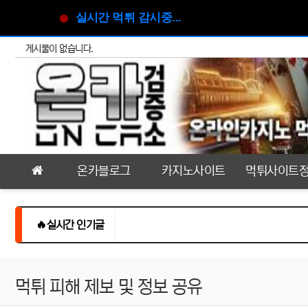
실시간 먹튀 감시중...
상단 네비게이션
본문 바로가기
게시물이 없습니다.
메인 메뉴
온카블로그
카지노사이트
먹튀사이트
🔥
실시간 인기글
🔥
맛있게
먹튀 피해 제보 및 정보 공유