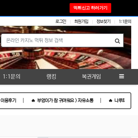
먹튀신고 하러가기
로그인
회원가입
정보찾기
1:1문의
1:1문의
랭킹
복권게임
|
|
🔥
부엉이가 참 귀여워요 > 자유소통
🔥
나루토카지노 후기요 > 이