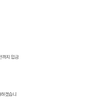
전까지 입금
론화하겠습니