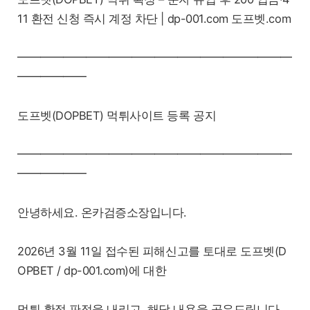
11 환전 신청 즉시 계정 차단 | dp-001.com 도프벳.com
━━━━━━━━━━━━━━━━━━━━━━━━
━━━━━━
도프벳(DOPBET) 먹튀사이트 등록 공지
━━━━━━━━━━━━━━━━━━━━━━━━
━━━━━━
안녕하세요. 온카검증소장입니다.
2026년 3월 11일 접수된 피해신고를 토대로 도프벳(D
OPBET / dp-001.com)에 대한
먹튀 확정 판정을 내리고, 해당 내용을 공유드립니다.