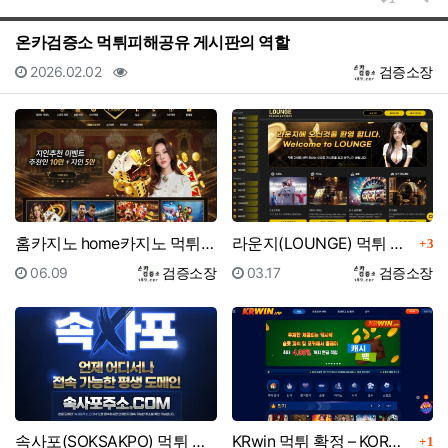
게시
온카검증소 먹튀피해공유 게시판의 역할
등록일
조회
등록자
2026.02.02
검증소장
댓
홈카지노 home카지노 먹튀발생 이용중지-보증헤지- 2…
라운지(LOUNGE) 먹튀 확정 – 환전 신청 후 응답…
3
등록일
등록자
등록일
등록자
06.09
검증소장
03.17
검증소장
댓
속사포(SOKSAKPO) 먹튀 확정 – 3천만원 넘게 …
KRwin 먹튀 확정 – KORWIN 동일 업체 운영 …
1