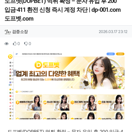
도프벳(DOPBET) 먹튀 확정 – 문자 유입 후 200
입금·411 환전 신청 즉시 계정 차단 | dp-001.com
도프벳.com
작성자 정보
작성
작성일
검증소장
2026.03.17 23:12
컨텐츠 정보
조회
추천
비추천
0
0
본문
도프벳(DOPBET) 먹튀 확정 – 문자 유입 후 200 입금·4