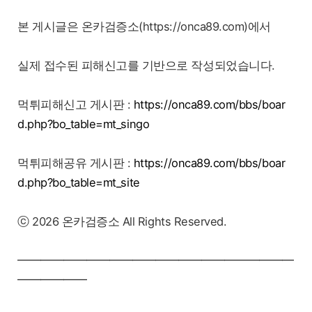
본 게시글은 온카검증소(
https://onca89.com)에서
실제 접수된 피해신고를 기반으로 작성되었습니다.
먹튀피해신고 게시판 :
https://onca89.com/bbs/boar
d.php?bo_table=mt_singo
먹튀피해공유 게시판 :
https://onca89.com/bbs/boar
d.php?bo_table=mt_site
ⓒ 2026 온카검증소 All Rights Reserved.
━━━━━━━━━━━━━━━━━━━━━━━━
━━━━━━