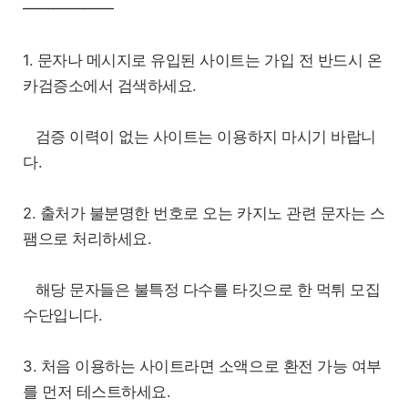
━━━━━━
1. 문자나 메시지로 유입된 사이트는 가입 전 반드시 온
카검증소에서 검색하세요.
검증 이력이 없는 사이트는 이용하지 마시기 바랍니
다.
2. 출처가 불분명한 번호로 오는 카지노 관련 문자는 스
팸으로 처리하세요.
해당 문자들은 불특정 다수를 타깃으로 한 먹튀 모집
수단입니다.
3. 처음 이용하는 사이트라면 소액으로 환전 가능 여부
를 먼저 테스트하세요.