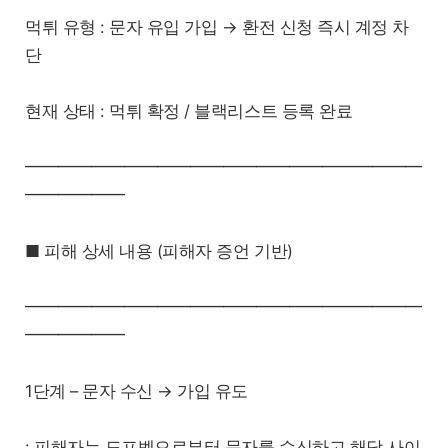
먹튀 유형 : 문자 유입 가입 → 환전 신청 즉시 계정 차
단
현재 상태 : 먹튀 확정 / 블랙리스트 등록 완료
━━━━━━━━━━━━━━━━━━━━━━━━
━━━━━━
■ 피해 상세 내용 (피해자 증언 기반)
━━━━━━━━━━━━━━━━━━━━━━━━
━━━━━━
1단계 – 문자 수신 → 가입 유도
: 피해자는 도프벳으로부터 문자를 수신하고 해당 사이