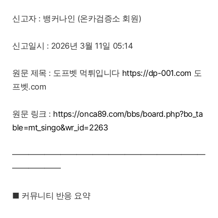
신고자 : 뱅커나인 (온카검증소 회원)
신고일시 : 2026년 3월 11일 05:14
원문 제목 : 도프벳 먹튀입니다
https://dp-001.com
도
프벳.com
원문 링크 :
https://onca89.com/bbs/board.php?bo_ta
ble=mt_singo&wr_id=2263
━━━━━━━━━━━━━━━━━━━━━━━━
━━━━━━
■ 커뮤니티 반응 요약