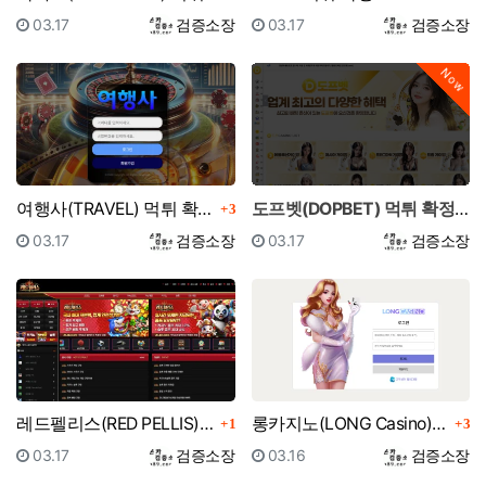
등록일
등록자
등록일
등록자
03.17
검증소장
03.17
검증소장
Now
댓글
여행사(TRAVEL) 먹튀 확정 – 롤링 완료 후 양방…
도프벳(DOPBET) 먹튀 확정 – 문자 유입 후 20…
3
등록일
등록자
등록일
등록자
03.17
검증소장
03.17
검증소장
댓글
댓
레드펠리스(RED PELLIS) 먹튀 확정 – 꽁머니 …
롱카지노(LONG Casino) 먹튀 확정 – 1200…
1
3
등록일
등록자
등록일
등록자
03.17
검증소장
03.16
검증소장