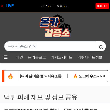
LIVE
신고:
0
건
|
등록:
0
건
먹튀신고
기
본문 바로가기
메뉴
메인
온카블로그
카지노사이트
먹튀사이트정보
🔥
|
겠다며 달려온 썰 > 자유소통
🔥
도그하우스~ > 이용후기
먹튀 피해 제보 및 정보 공유