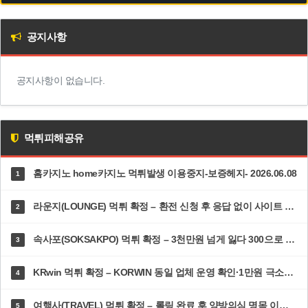
공지사항
공지사항이 없습니다.
먹튀피해공유
홈카지노 home카지노 먹튀발생 이용중지-보증헤지- 2026.06.08
1
라운지(LOUNGE) 먹튀 확정 – 환전 신청 후 응답 없이 사이트 접속 차단·고객센터 두절 | dp-ys.com
2
속사포(SOKSAKPO) 먹튀 확정 – 3천만원 넘게 잃다 300으로 5100 만든 순간 즉시 차단·총판까지 한패 | 속사포주소.com
3
KRwin 먹튀 확정 – KORWIN 동일 업체 운영 확인·1만원 극소액도 환전 거부 | 12krwin.com
4
여행사(TRAVEL) 먹튀 확정 – 롤링 완료 후 양방의심 명목 이틀 방치·추가 롤링 300% 강요 | dal82.com
5