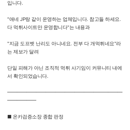
입니다.
"애네 JP랑 같이 운영하는 업체입니다. 참고들 하세요.
다 먹튀사이트만 운영합니다"는 내용과
"지금 도프벳 난리도 아니네요. 전부 다 개먹튀네요"라
는 제보가 달려
단일 피해가 아닌 조직적 먹튀 사기임이 커뮤니티 내에
서 확인되었습니다.
━━━━━━━━━━━━━━━━━━━━━━━━
━━━━━━
■ 온카검증소장 종합 판정