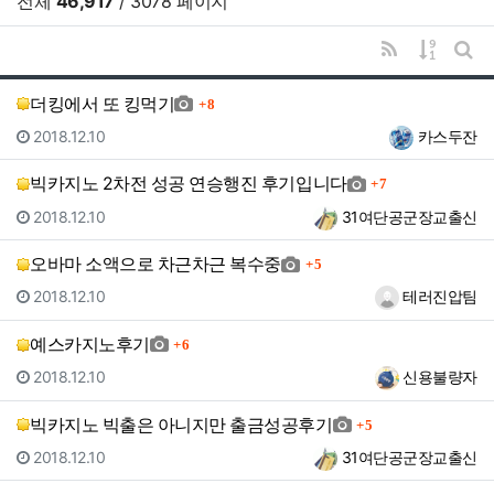
전체
46,917
/ 3078 페이지
RSS
게시물
게시
댓글
더킹에서 또 킹먹기
8
등록일
등록자
2018.12.10
카스두잔
댓글
빅카지노 2차전 성공 연승행진 후기입니다
7
등록일
등록자
2018.12.10
31여단공군장교출신
댓글
오바마 소액으로 차근차근 복수중
5
등록일
등록자
2018.12.10
테러진압팀
댓글
예스카지노후기
6
등록일
등록자
2018.12.10
신용불량자
댓글
빅카지노 빅출은 아니지만 출금성공후기
5
등록일
등록자
2018.12.10
31여단공군장교출신