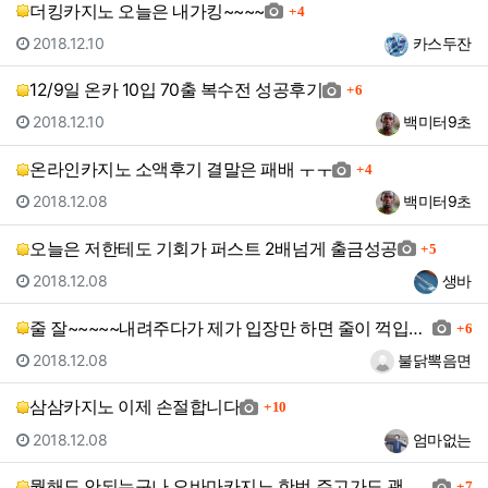
댓글
더킹카지노 오늘은 내가킹~~~~
4
등록일
등록자
2018.12.10
카스두잔
댓글
12/9일 온카 10입 70출 복수전 성공후기
6
등록일
등록자
2018.12.10
백미터9초
댓글
온라인카지노 소액후기 결말은 패배 ㅜㅜ
4
등록일
등록자
2018.12.08
백미터9초
댓글
오늘은 저한테도 기회가 퍼스트 2배넘게 출금성공
5
등록일
등록자
2018.12.08
생바
댓
줄 잘~~~~~내려주다가 제가 입장만 하면 줄이 꺽입니…
6
등록일
등록자
2018.12.08
불닭뽁음면
댓글
삼삼카지노 이제 손절합니다
10
등록일
등록자
2018.12.08
엄마없는
댓
뭘해도 안되는구나 오바마카지노 한번 주고가도 괜찮을텐데…
7