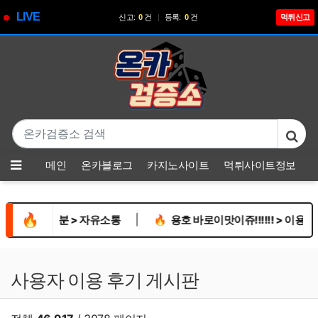
LIVE
신고:
0
건
|
등록:
0
건
먹튀신고
기
본문 바로가기
메뉴
메인
온카블로그
카지노사이트
먹튀사이트정보
🔥
|
이 있으신 분 > 자유소통
🔥
용호 바로이맛이쥬!!!!!! > 이용후기
사용자 이용 후기 게시판