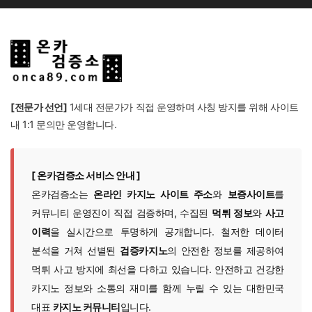
[전문가 선언]
1세대 전문가가 직접 운영하며 사칭 방지를 위해 사이트
내 1:1 문의만 운영합니다.
[ 온카검증소 서비스 안내 ]
온카검증소는
온라인 카지노 사이트 주소
와
보증사이트
를
커뮤니티 운영진이 직접 검증하며, 수집된
먹튀 정보
와
사고
이력
을 실시간으로 투명하게 공개합니다. 철저한 데이터
분석을 거쳐 선별된
검증카지노
의 안전한 정보를 제공하여
먹튀 사고 방지에 최선을 다하고 있습니다. 안전하고 건강한
카지노 정보와 소통의 재미를 함께 누릴 수 있는 대한민국
대표
카지노 커뮤니티
입니다.