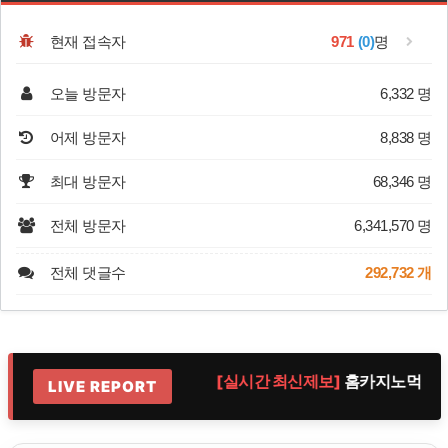
현재 접속자
971
(0)
명
오늘 방문자
6,332 명
어제 방문자
8,838 명
최대 방문자
68,346 명
전체 방문자
6,341,570 명
전체 댓글수
292,732 개
]
홈카지노악질
[실시간 최신제보]
홈카지노먹튀
LIVE REPORT