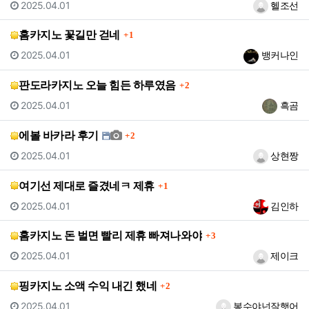
등록일
등록자
2025.04.01
헬조선
댓글
홈카지노 꽃길만 걷네
1
등록일
등록자
2025.04.01
뱅커나인
댓글
판도라카지노 오늘 힘든 하루였음
2
등록일
등록자
2025.04.01
흑곰
댓글
에볼 바카라 후기
2
등록일
등록자
2025.04.01
상현짱
댓글
여기선 제대로 즐겼네ㅋ 제휴
1
등록일
등록자
2025.04.01
김인하
댓글
홈카지노 돈 벌면 빨리 제휴 빠져나와야
3
등록일
등록자
2025.04.01
제이크
댓글
핑카지노 소액 수익 내긴 했네
2
등록일
등록자
2025.04.01
봉수야넌잘햇어