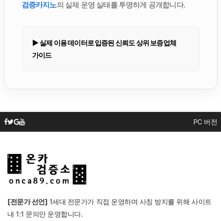
검증카지노
의 실제 운영 실태를 투명하게 공개합니다.
▶ 실제 이용 데이터로 입증된 신뢰도 상위 보증업체
가이드
PC 버전
[전문가 선언]
1세대 전문가가 직접 운영하며 사칭 방지를 위해 사이트
내 1:1 문의만 운영합니다.