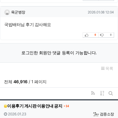
육군병장님의 댓글
작성일
육군병장
2026.01.08 12:04
국밥배터님 후기 감사해요
추천
비추천
0
0
로그인한 회원만 댓글 등록이 가능합니다.
목록
전체
46,916
/ 1 페이지
RSS
게시물
게시
댓글
이용후기 게시판 이용안내 공지
14
등록일
등록자
2026.01.23
검증소장