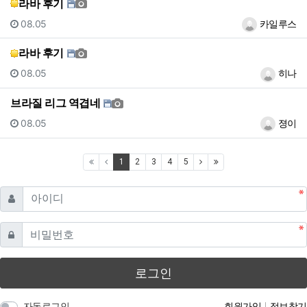
라바 후기
등록일
등록자
08.05
카일루스
라바 후기
등록일
등록자
08.05
히나
브라질 리그 역겹네
등록일
등록자
08.05
졍이
(current)
(next)
(last)
1
2
3
4
5
필수
아이디
필수
비밀번호
로그인
자동로그인
회원가입
정보찾기