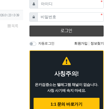
필수
아이디
작성일
필수
비밀번호
026.01.23 13:39
목록
로그인
자동로그인
회원가입
정보찾기
사칭주의!
온카검증소는 텔레그램 채널이 없습니다.
사칭 사기에 속지 마세요.
1:1 문의 바로가기