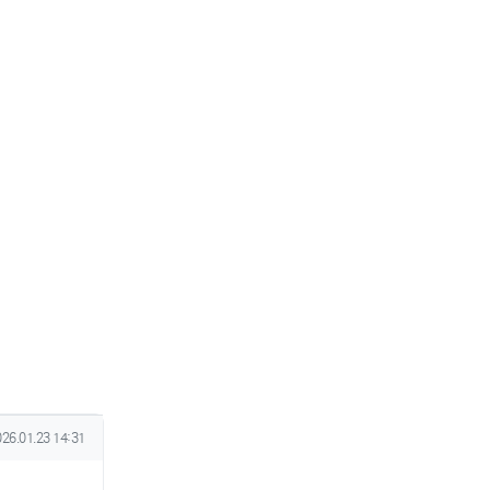
성일
26.01.23 14:31