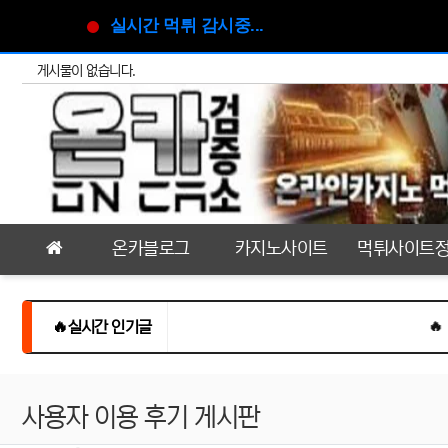
실시간 먹튀 감시중...
상단 네비게이션
본문 바로가기
게시물이 없습니다.
메인 메뉴
온카블로그
카지노사이트
먹튀사이트
🔥
실시간 인기글
🔥
슬롯 후기
사용자 이용 후기 게시판