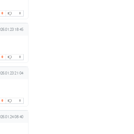
추천
비추천
0
0
성일
26.01.23 18:45
추천
비추천
0
0
성일
26.01.23 21:04
추천
비추천
0
0
성일
26.01.24 08:40