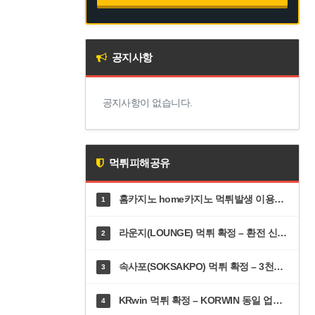
공지사항
공지사항이 없습니다.
먹튀피해공유
홈카지노 home카지노 먹튀발생 이용중지-보증헤지- 2026.06.08
1
라운지(LOUNGE) 먹튀 확정 – 환전 신청 후 응답 없이 사이트 접속 차단·고객센터 두절 | dp-ys.com
2
속사포(SOKSAKPO) 먹튀 확정 – 3천만원 넘게 잃다 300으로 5100 만든 순간 즉시 차단·총판까지 한패 | 속사포주소.com
3
KRwin 먹튀 확정 – KORWIN 동일 업체 운영 확인·1만원 극소액도 환전 거부 | 12krwin.com
4