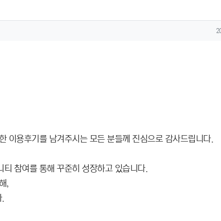
2
양한 이용후기를 남겨주시는 모든 분들께 진심으로 감사드립니다.
니티 참여를 통해 꾸준히 성장하고 있습니다.
위해,
.