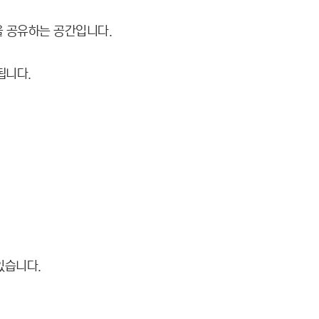
을 공유하는 공간입니다.
됩니다.
있습니다.