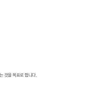
은
는 것을 목표로 합니다.