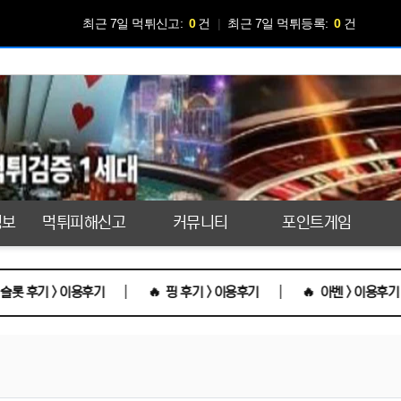
최근 7일 먹튀신고:
0
건
|
최근 7일 먹튀등록:
0
건
정보
먹튀피해신고
커뮤니티
포인트게임
|
|
|
 > 이용후기
🔥
핑 후기 > 이용후기
🔥
아벤 > 이용후기
