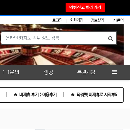
먹튀신고 하러가기
로그인
회원가입
정보찾기
1:1문의
1:1문의
랭킹
복권게임
|

비제휴 후기 > 이용후기
🔥
타워벳 비제휴로 시작부터 완전 대박 > 이