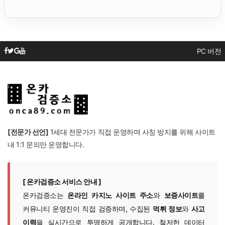
PC 버전
[전문가 선언]
1세대 전문가가 직접 운영하며 사칭 방지를 위해 사이트
내 1:1 문의만 운영합니다.
[ 온카검증소 서비스 안내 ]
온카검증소는
온라인 카지노 사이트 주소
와
보증사이트
를
커뮤니티 운영진이 직접 검증하며, 수집된
먹튀 정보
와
사고
이력
을 실시간으로 투명하게 공개합니다. 철저한 데이터