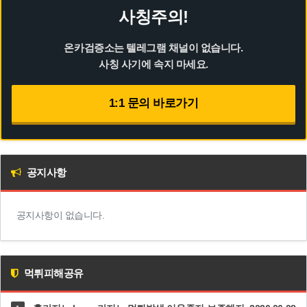
사칭주의!
온카검증소는 텔레그램 채널이 없습니다.
사칭 사기에 속지 마세요.
1:1 문의 바로가기
공지사항
공지사항이 없습니다.
먹튀피해공유