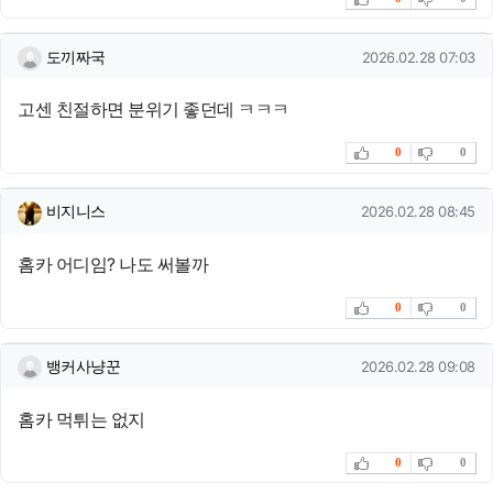
도끼짜국님의 댓글
작성일
도끼짜국
2026.02.28 07:03
고센 친절하면 분위기 좋던데 ㅋㅋㅋ
추천
비추천
0
0
비지니스님의 댓글
작성일
비지니스
2026.02.28 08:45
홈카 어디임? 나도 써볼까
추천
비추천
0
0
뱅커사냥꾼님의 댓글
작성일
뱅커사냥꾼
2026.02.28 09:08
홈카 먹튀는 없지
추천
비추천
0
0