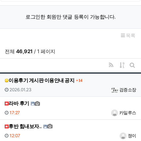
로그인한 회원만 댓글 등록이 가능합니다.
목록
전체
46,921
/ 1 페이지
RSS
게시물
게시
댓글
이용후기 게시판 이용안내 공지
14
등록일
등록자
2026.01.23
검증소장
라바 후기
등록일
등록자
17:27
카일루스
후반 힘내보자..
등록일
등록자
12:07
졍이