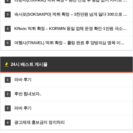
라운지(LOUNGE) 먹튀 확정 – 환전 신청 후 응답 없이 사이트 접속 차단·고객센터 두절 | dp-ys.com
2
속사포(SOKSAKPO) 먹튀 확정 – 3천만원 넘게 잃다 300으로 5100 만든 순간 즉시 차단·총판까지 한패 | 속사포주소.com
3
KRwin 먹튀 확정 – KORWIN 동일 업체 운영 확인·1만원 극소액도 환전 거부 | 12krwin.com
4
여행사(TRAVEL) 먹튀 확정 – 롤링 완료 후 양방의심 명목 이틀 방치·추가 롤링 300% 강요 | dal82.com
5
24시 베스트 게시물
라바 후기
1
후반 힘내보자..
2
라바 후기
3
광고제재 홍보금지 정지처리
4