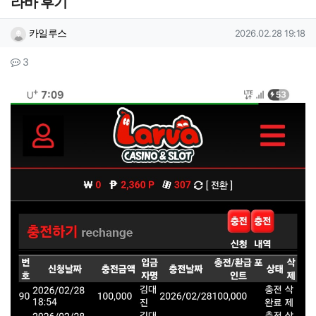
라바 후기
작성자 정보
작성
작성일
카일루스
2026.02.28 19:18
컨텐츠 정보
댓글
3
본문