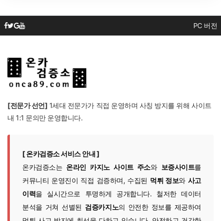
PC 버전
[전문가 선언]
1세대 전문가가 직접 운영하며 사칭 방지를 위해 사이트
내 1:1 문의만 운영합니다.
[ 온카검증소 서비스 안내 ]
온카검증소는
온라인 카지노 사이트 주소
와
보증사이트
를
커뮤니티 운영진이 직접 검증하며, 수집된
먹튀 정보
와
사고
이력
을 실시간으로 투명하게 공개합니다. 철저한 데이터
분석을 거쳐 선별된
검증카지노
의 안전한 정보를 제공하여
먹튀 사고 방지에 최선을 다하고 있습니다. 안전하고 건강한