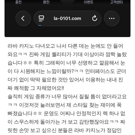
라바 카지노 다녀오고 나서 다른 데는 눈에도 안 들어
와요ㅋㅋ 진짜 게임 퀄리티가 기대 이상이라 깜짝 놀랐
습니다ㅎㅎ 특히 그래픽이 너무 선명하고 깔끔해서 눈
이 다 시원해지는 느낌이랄까?ㅋㅋ 인터페이스도 군더
더기 없이 딱딱 필요한 것만 있어서 이용하는 내내 진
짜 쾌적함 그 자체였어요!!
솔직히 게임 종류가 너무 많아서 질릴 틈이 없더라고요
ㅋㅋ 이것저것 눌러보면서 제 스타일 찾는 재미에 푹
빠졌습니다ㅎㅎ 운영도 어찌나 안정적인지 렉 하나 없
이 스무스하게 돌아가는 거 보고 감탄했잖아요ㅋㅋ 짜
릿한 손맛 보고 싶으신 분들은 라바 카지노가 정답인