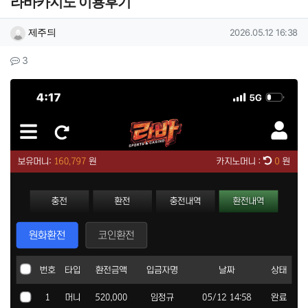
라바카지노 이용후기
작성자 정보
작성
작성일
제주듸
2026.05.12 16:38
컨텐츠 정보
댓글
3
본문