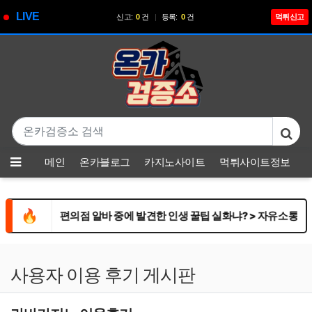
LIVE
신고:
0
건
|
등록:
0
건
먹튀신고
기
본문 바로가기
메뉴
메인
온카블로그
카지노사이트
먹튀사이트정보
🔥
|
|
🔥
밤샘 편의점 알바 중에 발견한 인생 꿀팁 실화냐? > 자유소통
사용자 이용 후기 게시판