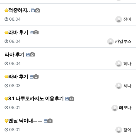
적중하자..
등록일
등록자
08.04
졍이
라바 후기
등록일
등록자
08.04
카일루스
라바 후기
등록일
등록자
08.04
히나
라바 후기
등록일
등록자
08.03
히나
8.1 나루토카지노 이용후기
등록일
등록자
08.01
레모나
맨날 낙이내ㅡㅡ
등록일
등록자
08.01
졍이