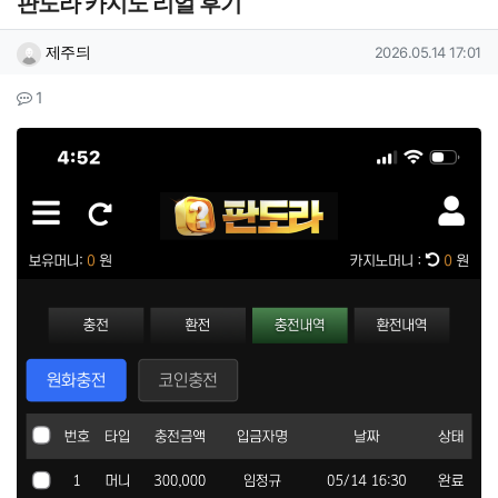
판도라 카지노 리얼 후기
작성자 정보
작성
작성일
제주듸
2026.05.14 17:01
컨텐츠 정보
댓글
1
본문