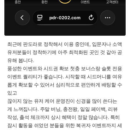
최근에 판도라로 정착해서 이용 중인데, 입문자나 소액
유저분들이 정착하기에 아주 최적화된 곳인 것 같아 공
유해 봅니다.
풍성한 이벤트와 시드권 확보 첫충 보너스랑 슬롯 전용
이벤트 퀄리티가 좋습니다. 시작할 때 시드머니를 여유
롭게 확보할 수 있어서 심리적으로 편안하게 배팅할 수
있고
끊이지 않는 유저 케어 운영진이 신경을 많이 쓴다는
게 느껴집니다. 주말 버닝, 충전왕, 일일 페이백, 리뷰
작성, 출석 체크까지 상시 혜택이 정말 많습니다. 특히
잠시 활동을 쉬었던 분들을 위한 복귀자 이벤트까지 세