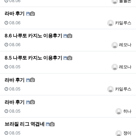
등록일
등록자
08.06
율율몬
라바 후기
등록일
등록자
08.06
카일루스
8.6 나루토 카지노 이용후기
등록일
등록자
08.06
레모나
8.5 나루토 카지노 이용후기
등록일
등록자
08.05
레모나
라바 후기
등록일
등록자
08.05
카일루스
라바 후기
등록일
등록자
08.05
히나
브라질 리그 역겹네
등록일
등록자
08.05
졍이