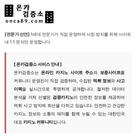
[전문가 선언]
1세대 전문가가 직접 운영하며 사칭 방지를 위해 사이트
내 1:1 문의만 운영합니다.
[ 온카검증소 서비스 안내 ]
온카검증소는
온라인 카지노 사이트 주소
와
보증사이트
를
커뮤니티 운영진이 직접 검증하며, 수집된
먹튀 정보
와
사고
이력
을 실시간으로 투명하게 공개합니다. 철저한 데이터
분석을 거쳐 선별된
검증카지노
의 안전한 정보를 제공하여
먹튀 사고 방지에 최선을 다하고 있습니다. 안전하고 건강한
카지노 정보와 소통의 재미를 함께 누릴 수 있는 대한민국
대표
카지노 커뮤니티
입니다.