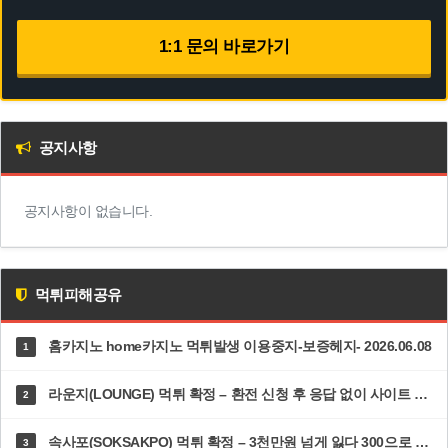
1:1 문의 바로가기
공지사항
공지사항이 없습니다.
먹튀피해공유
홈카지노 home카지노 먹튀발생 이용중지-보증헤지- 2026.06.08
1
라운지(LOUNGE) 먹튀 확정 – 환전 신청 후 응답 없이 사이트 접속 차단·고객센터 두절 | dp-ys.com
2
속사포(SOKSAKPO) 먹튀 확정 – 3천만원 넘게 잃다 300으로 5100 만든 순간 즉시 차단·총판까지 한패 | 속사포주소.com
3