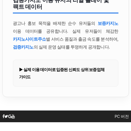
검증카지노 이용 유저의 리얼 플레이 및
팩트 데이터
광고나 홍보 목적을 배제한 순수 유저들의
보증카지노
이용 데이터를 공유합니다. 실제 유저들이 체감한
카지노사이트주소
별 서비스 품질과 출금 속도를 분석하여,
검증카지노
의 실제 운영 실태를 투명하게 공개합니다.
▶ 실제 이용 데이터로 입증된 신뢰도 상위 보증업체
가이드
PC 버전