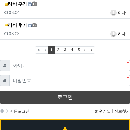
라바 후기
등록일
등록자
08.04
히나
라바 후기
등록일
등록자
08.03
히나
(current)
(next)
(last)
1
2
3
4
5
필수
아이디
필수
비밀번호
로그인
자동로그인
회원가입
정보찾기