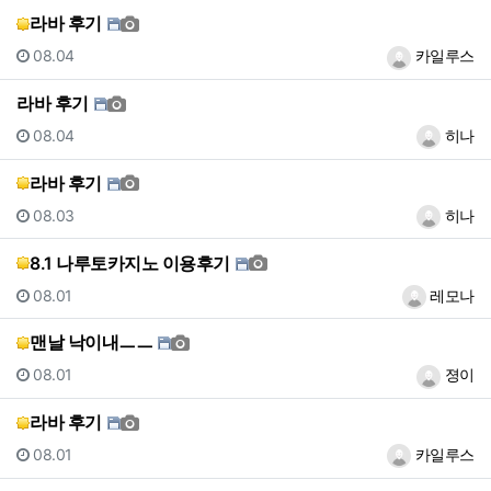
라바 후기
등록일
등록자
08.04
카일루스
라바 후기
등록일
등록자
08.04
히나
라바 후기
등록일
등록자
08.03
히나
8.1 나루토카지노 이용후기
등록일
등록자
08.01
레모나
맨날 낙이내ㅡㅡ
등록일
등록자
08.01
졍이
라바 후기
등록일
등록자
08.01
카일루스