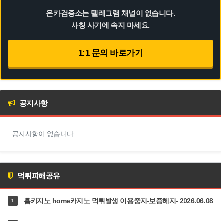
온카검증소는 텔레그램 채널이 없습니다.
사칭 사기에 속지 마세요.
1:1 문의 바로가기
공지사항
공지사항이 없습니다.
먹튀피해공유
홈카지노 home카지노 먹튀발생 이용중지-보증헤지- 2026.06.08
1