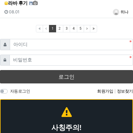
라바 후기
등록일
등록자
08.01
히나
(current)
(next)
(last)
1
2
3
4
5
필수
아이디
필수
비밀번호
로그인
자동로그인
회원가입
정보찾기
사칭주의!