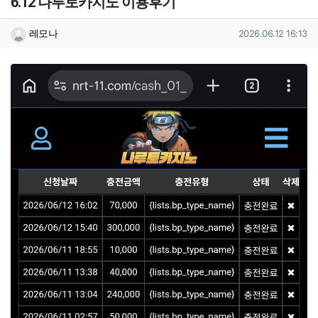
6.12 나루토카지노 이용후기
작성자 정보
작성
작성일
레모나
2026.06.12 16:13
컨텐츠 정보
본문