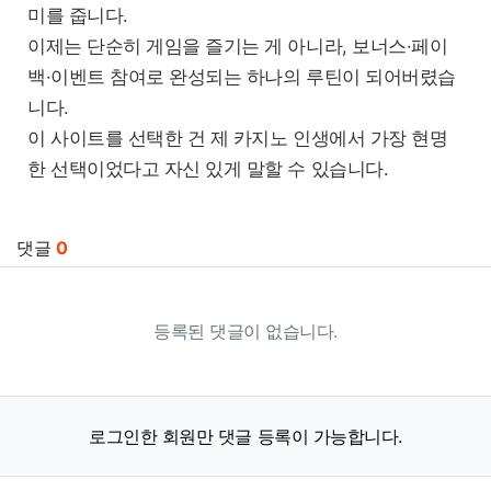
미를 줍니다.
이제는 단순히 게임을 즐기는 게 아니라, 보너스·페이
백·이벤트 참여로 완성되는 하나의 루틴이 되어버렸습
니다.
이 사이트를 선택한 건 제 카지노 인생에서 가장 현명
한 선택이었다고 자신 있게 말할 수 있습니다.
관련자료
댓글
0
등록된 댓글이 없습니다.
로그인한 회원만 댓글 등록이 가능합니다.