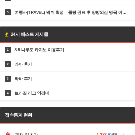
여행사(TRAVEL) 먹튀 확정 – 롤링 완료 후 양방의심 명목 이틀 방치·추가 롤링 300% 강요 | dal82.com
5
24시 베스트 게시물
8.5 나루토 카지노 이용후기
1
라바 후기
2
라바 후기
3
브라질 리그 역겹네
4
접속통계 현황
현재 접속자
1,273
(0)
명