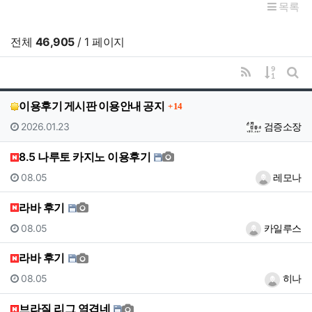
목록
전체
46,905
/ 1 페이지
RSS
게시물
게시
댓글
이용후기 게시판 이용안내 공지
14
등록일
등록자
2026.01.23
검증소장
8.5 나루토 카지노 이용후기
등록일
등록자
08.05
레모나
라바 후기
등록일
등록자
08.05
카일루스
라바 후기
등록일
등록자
08.05
히나
브라질 리그 역겹네