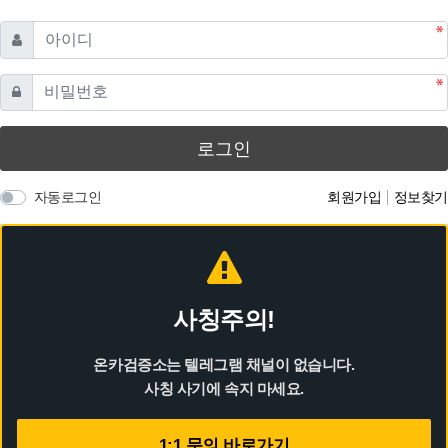
필수
아이디
필수
비밀번호
로그인
자동로그인
회원가입
정보찾기
사칭주의!
온카검증소는 텔레그램 채널이 없습니다.
사칭 사기에 속지 마세요.
1:1 문의 바로가기