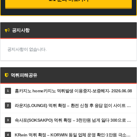
공지사항
공지사항이 없습니다.
먹튀피해공유
홈카지노 home카지노 먹튀발생 이용중지-보증헤지- 2026.06.08
1
라운지(LOUNGE) 먹튀 확정 – 환전 신청 후 응답 없이 사이트 접속 차단·고객센터 두절 | dp-ys.com
2
속사포(SOKSAKPO) 먹튀 확정 – 3천만원 넘게 잃다 300으로 5100 만든 순간 즉시 차단·총판까지 한패 | 속사포주소.com
3
KRwin 먹튀 확정 – KORWIN 동일 업체 운영 확인·1만원 극소액도 환전 거부 | 12krwin.com
4