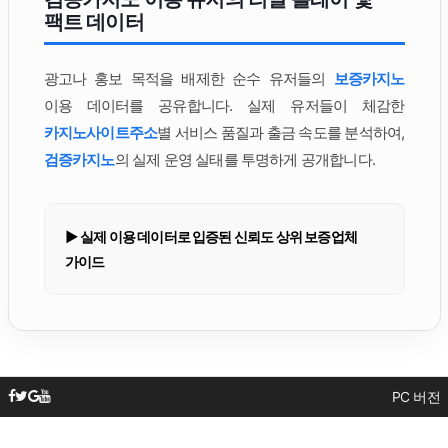
팩트 데이터
광고나 홍보 목적을 배제한 순수 유저들의
보증카지노
이용 데이터를 공유합니다. 실제 유저들이 체감한
카지노사이트주소
별 서비스 품질과 출금 속도를 분석하여,
검증카지노
의 실제 운영 실태를 투명하게 공개합니다.
▶ 실제 이용 데이터로 입증된 신뢰도 상위 보증업체
가이드
PC 버전