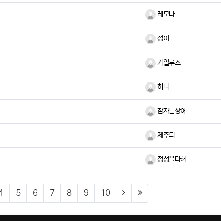
등록자
레모나
등록자
졍이
등록자
카일루스
등록자
히나
등록자
잠자는상어
등록자
제주듸
등록자
정성을다해
(next)
(last)
4
5
6
7
8
9
10