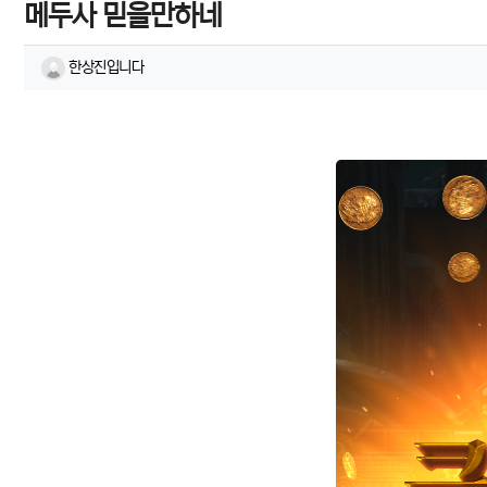
메두사 믿을만하네
작성자 정보
작성
한상진입니다
컨텐츠 정보
본문