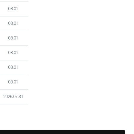
등록일
08.01
등록일
08.01
등록일
08.01
등록일
08.01
등록일
08.01
등록일
08.01
등록일
2026.07.31