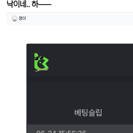
낙이네.. 하ㅡㅡ
작성자 정보
작성
졍이
컨텐츠 정보
본문