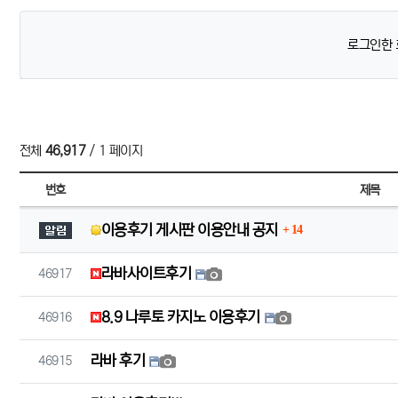
로그인한 
전체
46,917
/ 1 페이지
번호
제목
댓글
공지사항
이용후기 게시판 이용안내 공지
14
번호
라바사이트후기
46917
번호
8.9 나루토 카지노 이용후기
46916
번호
라바 후기
46915