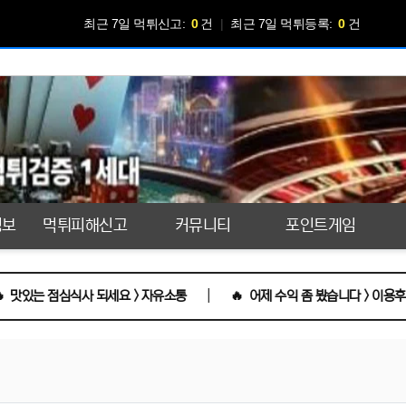
최근 7일 먹튀신고:
0
건
|
최근 7일 먹튀등록:
0
건
정보
먹튀피해신고
커뮤니티
포인트게임
|
점심식사 되세요 > 자유소통
🔥
어제 수익 좀 봤습니다 > 이용후기