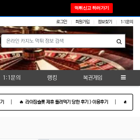
먹튀신고 하러가기
로그인
회원가입
정보찾기
1:1문의
1:1문의
랭킹
복권게임
|
|
🔥
라이징슬롯 제휴 돌려먹기 당한 후기 > 이용후기
🔥
40대 부장이 몰