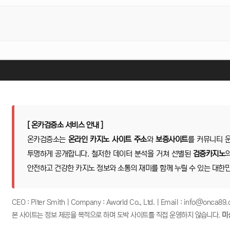
[ 온카검증소 서비스 안내 ]
온카검증소는
온라인 카지노 사이트 주소
와
보증사이트
를 커뮤니티 
투명하게 공개합니다. 철저한 데이터 분석을 거쳐 선별된
검증카지노
안전하고 건강한 카지노 정보와 소통의 재미를 함께 누릴 수 있는 대한
CEO : Piter Smith | Company : Aworld Co., Ltd. | Email :
info@onca89
본 사이트는 정보 제공을 목적으로 하며 도박 사이트를 직접 운영하지 않습니다.
미