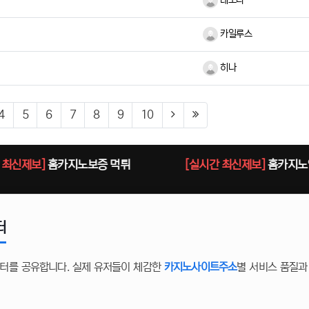
레모나
등록자
카일루스
등록자
히나
(next)
(last)
4
5
6
7
8
9
10
홈카지노보증 먹튀
[실시간 최신제보]
홈카지노악질
터
터를 공유합니다. 실제 유저들이 체감한
카지노사이트주소
별 서비스 품질과