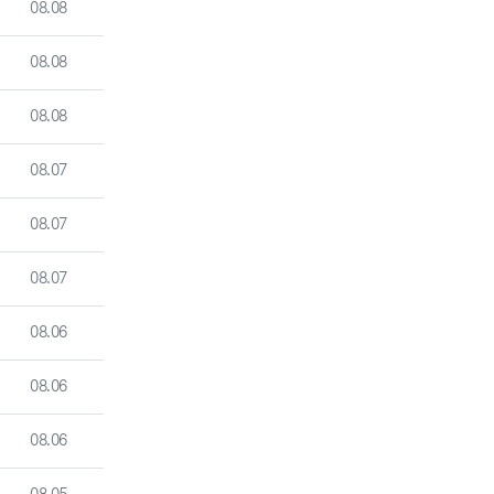
등록일
08.08
등록일
08.08
등록일
08.08
등록일
08.07
등록일
08.07
등록일
08.07
등록일
08.06
등록일
08.06
등록일
08.06
등록일