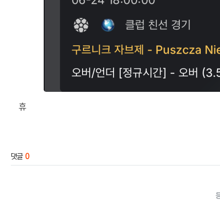
휴
관련자료
댓글
0