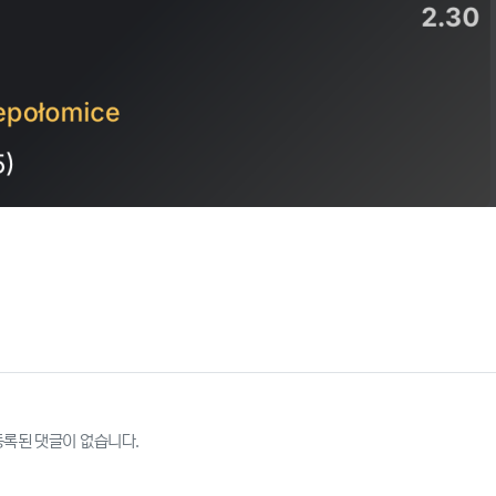
등록된 댓글이 없습니다.