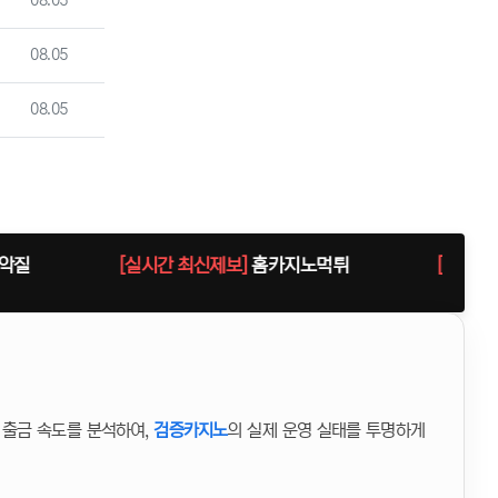
08.05
등록일
08.05
등록일
08.05
[실시간 최신제보]
홈카지노먹튀
[실시간 최신제보]
 출금 속도를 분석하여,
검증카지노
의 실제 운영 실태를 투명하게