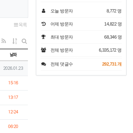
오늘 방문자
8,772 명
어제 방문자
14,822 명
목록
최대 방문자
68,346 명
RSS
게시물 정렬
게시판 검색
전체 방문자
6,335,172 명
날짜
전체 댓글수
292,731 개
등록일
2026.01.23
등록일
15:16
등록일
13:17
등록일
12:24
등록일
06:20