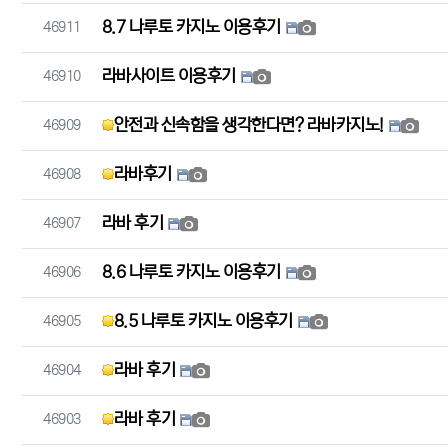
번호
8.7 나루토 카지노 이용후기
46911
번호
라바사이트 이용후기
46910
번호
안전과 신속함을 생각한다면? 라바카지노!
46909
번호
라바후기
46908
번호
라바 후기
46907
번호
8.6 나루토 카지노 이용후기
46906
번호
8.5 나루토 카지노 이용후기
46905
번호
라바 후기
46904
번호
라바 후기
46903