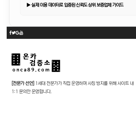
▶ 실제 이용 데이터로 입증된 신뢰도 상위 보증업체 가이드
[전문가 선언]
1세대 전문가가 직접 운영하며 사칭 방지를 위해 사이트 내
1:1 문의만 운영합니다.