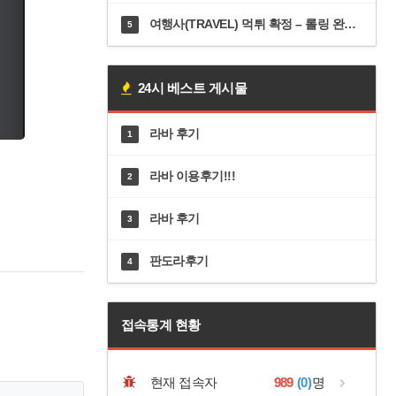
여행사(TRAVEL) 먹튀 확정 – 롤링 완료 후 양방의심 명목 이틀 방치·추가 롤링 300% 강요 | dal82.com
5
24시 베스트 게시물
라바 후기
1
라바 이용후기!!!
2
라바 후기
3
판도라후기
4
접속통계 현황
현재 접속자
989
(0)
명