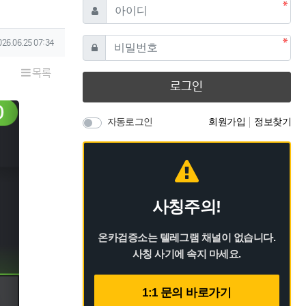
필수
아이디
작성일
필수
비밀번호
026.06.25 07:34
목록
로그인
자동로그인
회원가입
정보찾기
사칭주의!
온카검증소는 텔레그램 채널이 없습니다.
사칭 사기에 속지 마세요.
1:1 문의 바로가기