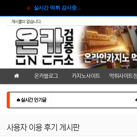
실시간 먹튀 감시중...
상단 네비게이션
본문 바로가기
게시물이 없습니다.
메인 메뉴
온카블로그
카지노사이트
먹튀사이트
🔥
실시간 인기글
🔥
강추위
사용자 이용 후기 게시판