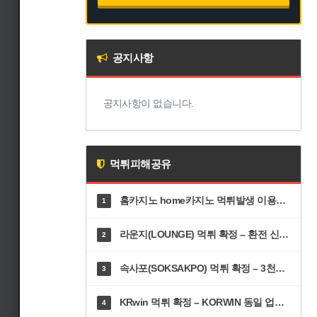
공지사항
공지사항이 없습니다.
먹튀피해공유
홈카지노 home카지노 먹튀발생 이용중지-보증헤지- 2026.06.08
1
라운지(LOUNGE) 먹튀 확정 – 환전 신청 후 응답 없이 사이트 접속 차단·고객센터 두절 | dp-ys.com
2
속사포(SOKSAKPO) 먹튀 확정 – 3천만원 넘게 잃다 300으로 5100 만든 순간 즉시 차단·총판까지 한패 | 속사포주소.com
3
KRwin 먹튀 확정 – KORWIN 동일 업체 운영 확인·1만원 극소액도 환전 거부 | 12krwin.com
4