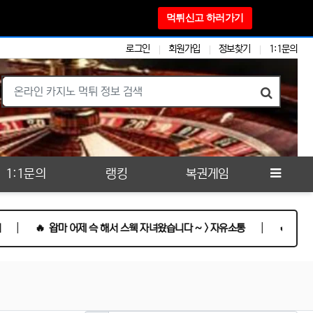
먹튀신고 하러가기
로그인
회원가입
정보찾기
1:1문의
1:1문의
랭킹
복권게임
|
🔥
왑마 어제 슥 해서 스웩 자녀왔습니다 ~ > 자유소통
🔥
새벽 바카라에서