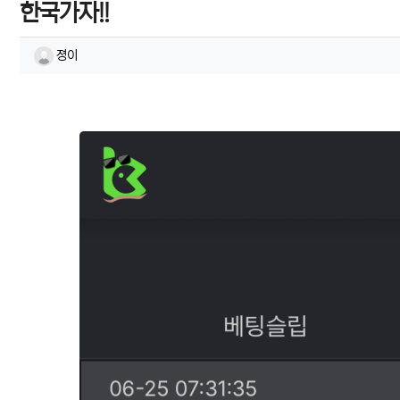
한국가자!!
작성자 정보
작성
졍이
컨텐츠 정보
본문