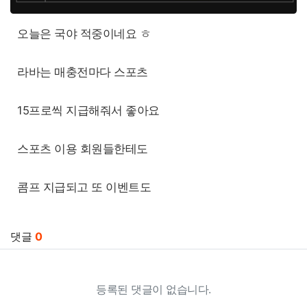
오늘은 국야 적중이네요 ㅎ
라바는 매충전마다 스포츠
15프로씩 지급해줘서 좋아요
스포츠 이용 회원들한테도
콤프 지급되고 또 이벤트도
관련자료
댓글
0
등록된 댓글이 없습니다.