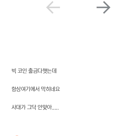
빅 코인 출금다햇는데
항상여기에서 막히네요
사대가 그닥 안맞아.....
관련자료