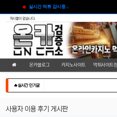
실시간 먹튀 감시중...
상단 네비게이션
본문 바로가기
게시물이 없습니다.
메인 메뉴
온카블로그
카지노사이트
먹튀사이트
🔥
실시간 인기글
🔥
회사
사용자 이용 후기 게시판