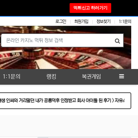
먹튀신고 하러가기
로그인
회원가입
정보찾기
1:1문의
1:1문의
랭킹
복권게임
|
거리멀던 내가 공룡덕후 인정받고 회사 아이돌 된 후기 > 자유소통
🔥
3일