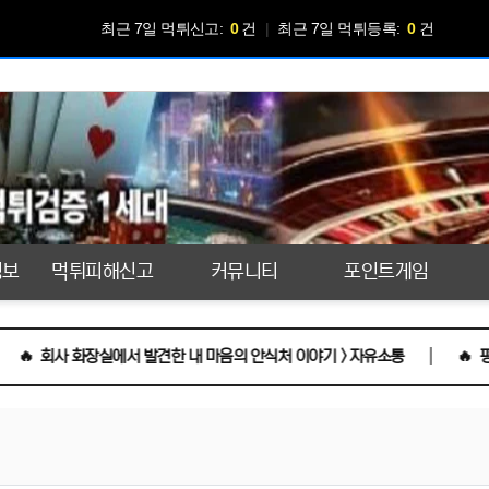
최근 7일 먹튀신고:
0
건
|
최근 7일 먹튀등록:
0
건
정보
먹튀피해신고
커뮤니티
포인트게임
|
 화장실에서 발견한 내 마음의 안식처 이야기 > 자유소통
🔥
평생 인싸와 