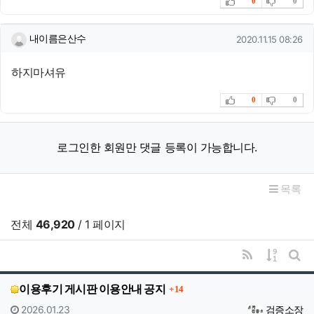
추천
비추천
0
0
내이름은산수님의 댓글
작성일
내이름은산수
2020.11.15 08:26
하지마셔유
추천
비추천
0
0
로그인한 회원만 댓글 등록이 가능합니다.
목록
전체
46,920
/ 1 페이지
RSS
게시물
게시
댓글
이용후기 게시판 이용안내 공지
14
등록일
등록자
2026.01.23
검증소장