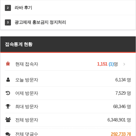
라바 후기
2
광고제재 홍보금지 정지처리
3
접속통계 현황
현재 접속자
1,151
(1)
명
오늘 방문자
6,134 명
어제 방문자
7,529 명
최대 방문자
68,346 명
전체 방문자
6,348,901 명
전체 댓글수
292,733 개