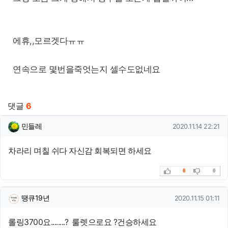
에휴,,모르겟다ㅠㅠ
연속으로 몇번을죽엇는지 셀수도없네요
관련자료
댓글
6
민들레님의 댓글
작성일
민들레
2020.11.14 22:21
차라리 며칠 쉬다 자신감 회복되면 하세요
추천
비추천
0
0
땡큐19년님의 댓글
작성일
땡큐19년
2020.11.15 01:11
롤링3700요........? 룰렛으로요 ?건승하세요