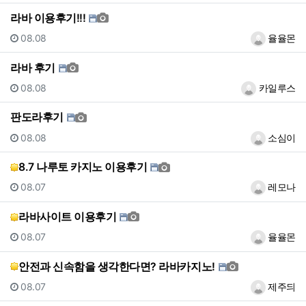
라바 이용후기!!!
등록일
등록자
08.08
율율몬
라바 후기
등록일
등록자
08.08
카일루스
판도라후기
등록일
등록자
08.08
소심이
8.7 나루토 카지노 이용후기
등록일
등록자
08.07
레모나
라바사이트 이용후기
등록일
등록자
08.07
율율몬
안전과 신속함을 생각한다면? 라바카지노!
등록일
등록자
08.07
제주듸