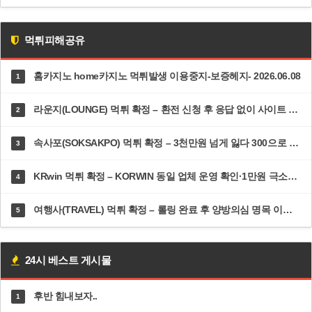
먹튀피해공유
홈카지노 home카지노 먹튀발생 이용중지-보증헤지- 2026.06.08
1
라운지(LOUNGE) 먹튀 확정 – 환전 신청 후 응답 없이 사이트 접속 차단·고객센터 두절 | dp-ys.com
2
속사포(SOKSAKPO) 먹튀 확정 – 3천만원 넘게 잃다 300으로 5100 만든 순간 즉시 차단·총판까지 한패 | 속사포주소.com
3
KRwin 먹튀 확정 – KORWIN 동일 업체 운영 확인·1만원 극소액도 환전 거부 | 12krwin.com
4
여행사(TRAVEL) 먹튀 확정 – 롤링 완료 후 양방의심 명목 이틀 방치·추가 롤링 300% 강요 | dal82.com
5
24시 베스트 게시물
후반 힘내보자..
1