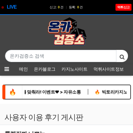
LIVE
신고:
0
건
|
등록:
0
건
먹튀신고
기
본문 바로가기
메뉴
메인
온카블로그
카지노사이트
먹튀사이트정보
🔥
|
! 스코어를 맞춰라! 이벤트❤️ > 자유소통
🔥
빅토리카지노 제휴 후
사용자 이용 후기 게시판