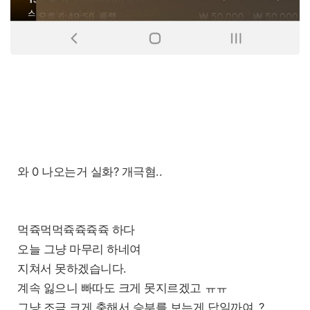
와 0 나오는거 실화? 개극혐..
먹쥭먹먹쥭쥭쥭쥭 하다
오늘 그냥 마무리 하네여
지쳐서 못하겠습니다.
계속 잃으니 빠따도 크게 못지르겠고 ㅠㅠ
그냥 조금 크게 충해서 승부를 보는게 답일까여..?