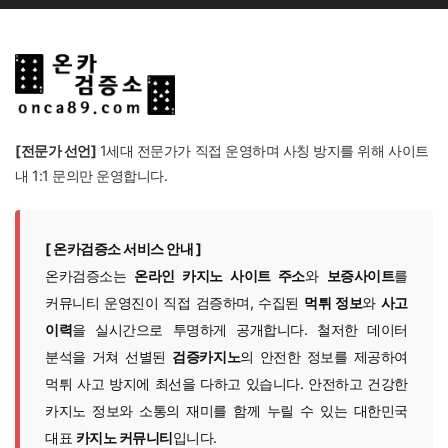
[전문가 선언]
1세대 전문가가 직접 운영하며 사칭 방지를 위해 사이트
내 1:1 문의만 운영합니다.
[ 온카검증소 서비스 안내 ]
온카검증소는
온라인 카지노 사이트 주소
와
보증사이트
를
커뮤니티 운영진이 직접 검증하며, 수집된
먹튀 정보
와
사고
이력
을 실시간으로 투명하게 공개합니다. 철저한 데이터
분석을 거쳐 선별된
검증카지노
의 안전한 정보를 제공하여
먹튀 사고 방지에 최선을 다하고 있습니다. 안전하고 건강한
카지노 정보와 소통의 재미를 함께 누릴 수 있는 대한민국
대표
카지노 커뮤니티
입니다.