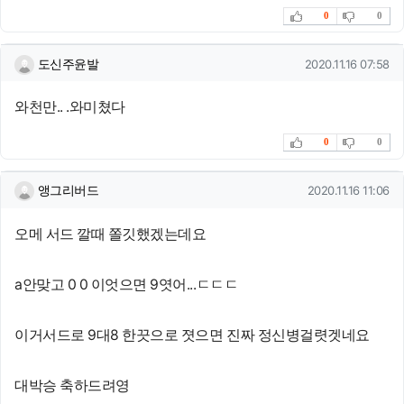
추천
비추천
0
0
도신주윤발님의 댓글
작성일
도신주윤발
2020.11.16 07:58
와천만.. .와미쳤다
추천
비추천
0
0
앵그리버드님의 댓글
작성일
앵그리버드
2020.11.16 11:06
오메 서드 깔때 쫄깃했겠는데요
a안맞고 0 0 이엇으면 9엿어...ㄷㄷㄷ
이거서드로 9대8 한끗으로 졋으면 진짜 정신병걸렷겟네요
대박승 축하드려영