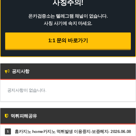
사칭주의!
온카검증소는 텔레그램 채널이 없습니다.
사칭 사기에 속지 마세요.
1:1 문의 바로가기
공지사항
공지사항이 없습니다.
먹튀피해공유
홈카지노 home카지노 먹튀발생 이용중지-보증헤지- 2026.06.08
1