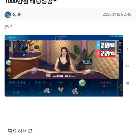
1000만원 배팅성공^^
작성자 정보
작성
작성일
생바
2020.11.15 22:43
컨텐츠 정보
댓글
7
본문
짜릿하네요